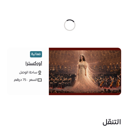
فعالية
أوركسترا
فردوس تقدم
ساحة الوصل
أوبرا في ساحة
الوصل
السعر • 75 درهم
إماراتي
التنقل