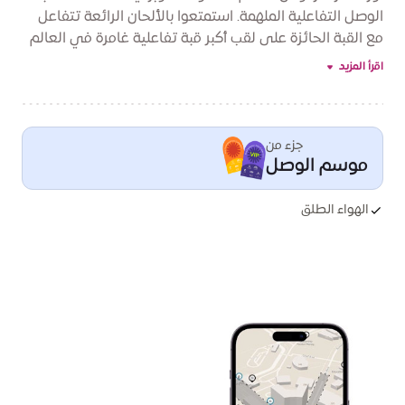
الوصل التفاعلية الملهمة. استمتعوا بالألحان الرائعة تتفاعل
مع القبة الحائزة على لقب أكبر قبة تفاعلية غامرة في العالم
لتأخذكم الأمسية الموسيقية إلى عالم من الأنغام الرائعة
اقرأ المزيد
على أيدي عازفات أوركسترا فردوس. في هذه الأمسية
ستستمعون إلى تشكيلة جديدة من المقطوعات الأوبرالية
العالمية في تجربة حسية وبصرية لا تنسى
جزء من
موسم الوصل
الهواء الطلق