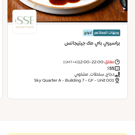
وجهات المطاعم
لاونج
براسيري باي مك جيتيجانس
مغلق
•
12:00-22:00
(GMT+4)
$
$
$
دجاج, سلطات, مشاوي
Sky Quarter A - Building 7 - GF - Unit 001