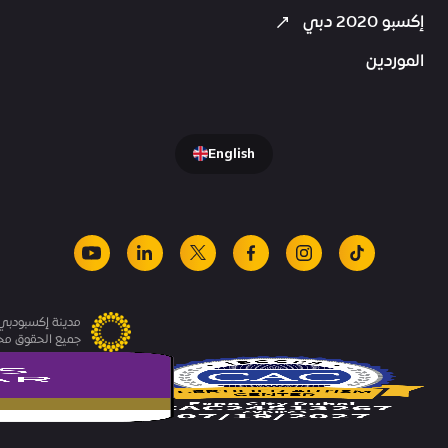
إكسبو 2020 دبي
الموردين
English
youtube
linkedin
facebook
x
instagram
tiktok
مدينة إكسبودبي.
جميع الحقوق م