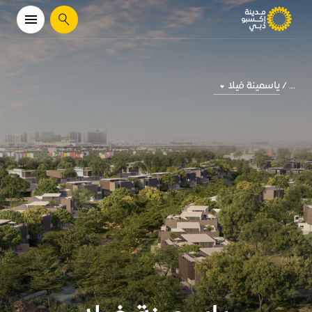
يبحث
ياسمينة فيلا​
...