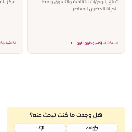
تمتع بالوجهات الثقافية والتسوق ونمط
مركز للاب
الحياة الحضري المعاصر
استكشف إكسبو داون تاون
اكتشف إكس
هل وجدت ما كنت تبحث عنه؟
نعم
لا