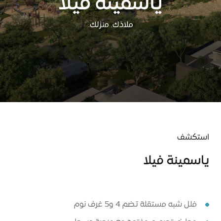
ياسمينة فيلا​
ملاذك. منزلك.
استكشف
ياسمينة فيلا
فلل شبه مستقلة تضم 4 و5 غرف نوم