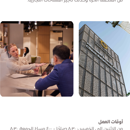
من المنطقة الحرة وكذلك تأجير المساحات التجارية.
أوقات العمل
من الإثنين إلى الخميس: ٨:٣٠ صباحًا - ٤:٠٠ مساءً الجمعة: ٨:٣٠