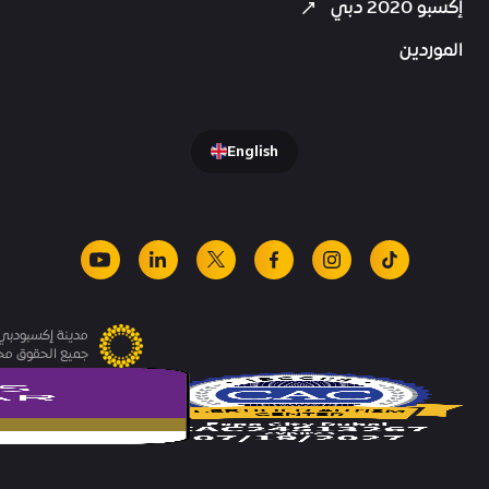
إكسبو 2020 دبي
الموردين
English
youtube
linkedin
facebook
x
instagram
tiktok
مدينة إكسبودبي.
جميع الحقوق م