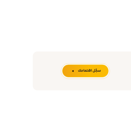
سجِّل اهتمامك