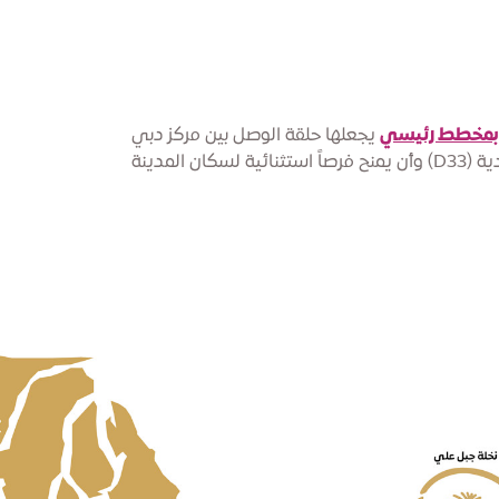
بمخطط رئيسي
يجعلها حلقة الوصل بين مركز دبي
للمعارض ومطار آل مكتوم الدولي وميناء جبل علي. ومن شأن هذا التخطيط الاستراتيجي أن يدعم أجندة دبي الاقتصادية (D33) وأن يمنح فرصاً استثنائية لسكان المدينة