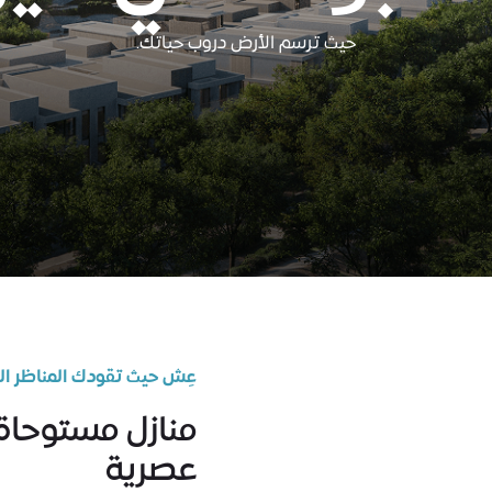
حيث ترسم الأرض دروب حياتك.
عِش حيث تقودك المناظر ال
منازل مستوحاة
عصرية