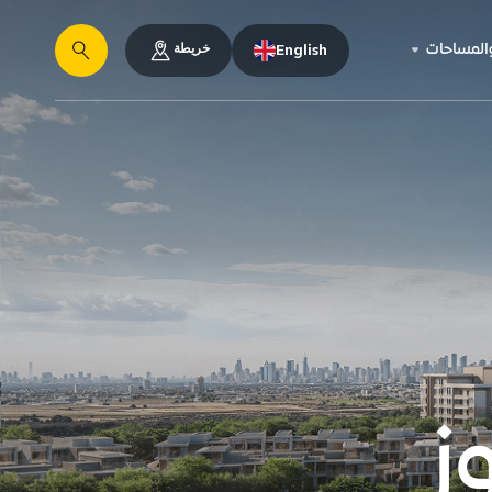
خريطة
والمساحات
English
يبحث
ز