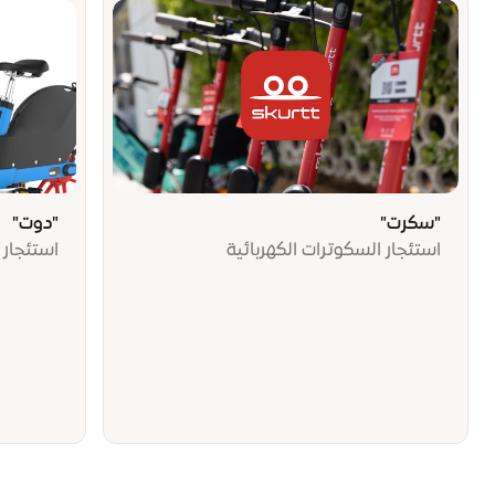
"سكرت"
"دوت"
استئجار السكوترات الكهربائية
استئجار ا