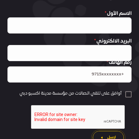
قرية إكسبو: شهادتا LEED BD+C
الاسم الأول
بالتصنيفين الذهبي والفضي
جائزة مشروع المبنى صفر الانبعاثات للعام –
جوائز المباني الخضراء لمنطقة الشرق
الأوسط وشمال أفريقيا (MENA) عن "تيرا"
البريد الالكتروني
رقم الهاتف
أوافق على تلقي اتصالات من مؤسسة مدينة اكسبو دبي
ارسل