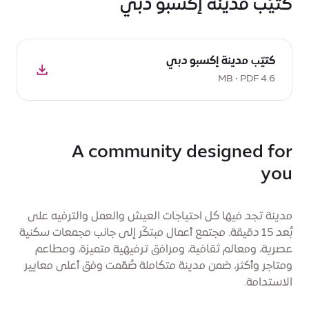
كتيّب مدينة إكسبو دبي
تحميل
كتيّب مدينة إكسبو دبي
PDF:
كتيّب
4.6 MB • PDF
مدينة
إكسبو
دبي,
4.6
A community designed for
MB
you
مدينة تجد فيها كل احتياجات العيش والعمل والترفيه على
بُعد 15 دقيقة. مجتمع أعمال مبتكَر إلى جانب مجمعات سكنية
عصرية، ومعالم ثقافية، ومرافق ترفيهية متميزة، ومطاعم
ومتاجر وأكثر، ضمن مدينة متكاملة صُمّمت وفق أعلى معايير
الاستدامة.