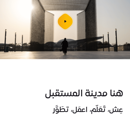
شغل
الفيديو
هنا مدينة المستقبل
عِش، تَعَلّم، اعمَل، تطَوَّر