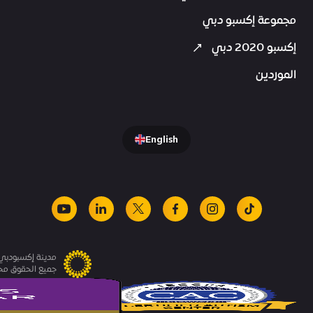
مجموعة إكسبو دبي
إكسبو 2020 دبي
الموردين
English
youtube
linkedin
facebook
x
instagram
tiktok
مدينة إكسبودبي.
جميع الحقوق م