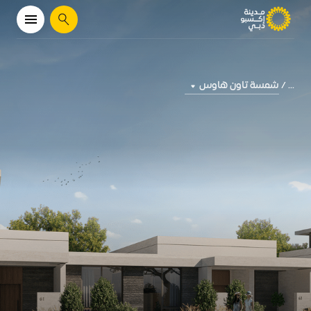
يبحث
شمسة تاون هاوس
...