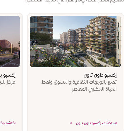
لتقديم أفضل نمط حياة وعمل في مدينة المستقبل
إكسبو داون تاون
إكسبو ب
تمتع بالوجهات الثقافية والتسوق ونمط
مركز للاب
الحياة الحضري المعاصر
استكشف إكسبو داون تاون
اكتشف إكس