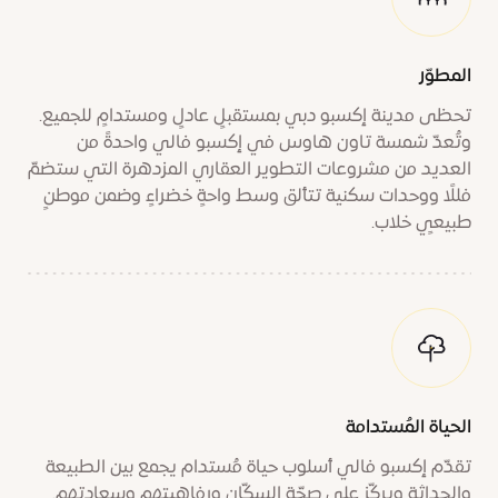
المطوّر
تحظى مدينة إكسبو دبي بمستقبلٍ عادلٍ ومستدامٍ للجميع.
وتُعدّ شمسة تاون هاوس في إكسبو فالي واحدةً من
العديد من مشروعات التطوير العقاري المزدهرة التي ستضمّ
فللًا ووحدات سكنية تتألق وسط واحةٍ خضراءٍ وضمن موطنٍ
طبيعيٍ خلاب.
الحياة المُستدامة
تقدّم إكسبو فالي أسلوب حياة مُستدام يجمع بين الطبيعة
والحداثة ويركّز على صحّة السكّان ورفاهيتهم وسعادتهم.