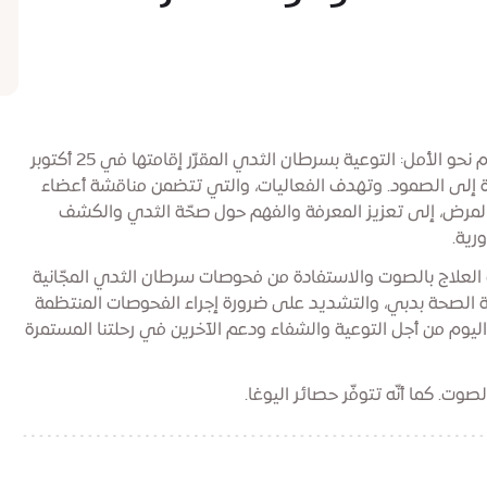
يرحّب جناح المرأة بمشاركة الجميع في فعاليات الوئام نحو الأمل: التوعية بسرطان الثدي المقرّر إقامتها في 25 أكتوبر
وة إلى الصمود. وتهدف الفعاليات، والتي تتضمن مناقشة أعضاء
لمرض، إلى تعزيز المعرفة والفهم حول صحّة الثدي والكشف
رية.
ت العلاج بالصوت والاستفادة من فحوصات سرطان الثدي المجّانية
 الصحة بدبي، والتشديد على ضرورة إجراء الفحوصات المنتظمة
ليوم من أجل التوعية والشفاء ودعم الآخرين في رحلتنا المستمرة