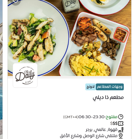
وجهات المطاعم
لاونج
مطعم ذا ديلي
مفتوح
•
06:30-23:30
(GMT+4)
$
$
$
قهوة, عالمي, برجر
ملتقى شارع الوصل وشارع الأفق