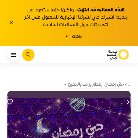
هذه الفعالية قد انتهت
، ولكنها حتما ستعود من
جديد! اشترك في نشرتنا الإخبارية للحصول على آخر
1y.close
التحديثات حول الفعاليات القادمة.
اشترك
يبحث
حيّ رمضان: إفطار يرحب بالجميع
...