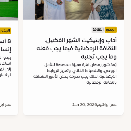
الجذور
الثقافة
الجذور
آداب وإيتيكيت الشهر الفضيل:
8 أ
الثقافة الرمضانية فيما يجب فعله
إنسان
وما يجب تجنبه
يبدو ال
لساعات
يُعدّ شهر رمضان فترة مميزة مخصصة للتأمل
إلى ته
الروحي، والانضباط الذاتي، وتعزيز الروابط
للإنسان
الاجتماعية. لذلك يجب معرفة بعض الأمور المتعلقة
بالثقافة الرمضانية
عمر ابراهيم
Jan 20, 2026
عمر ابر