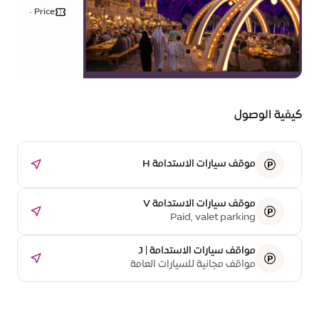
إفطار
الوصل
يرحب
Price •
تبدأ من
بالجميع
150
درهم
إماراتي
كيفية الوصول
موقف سيارات الاستدامة H
موقف سيارات الاستدامة V
Paid, valet parking
مواقف سيارات الاستدامة | J
مواقف مجانية للسيارات العامة