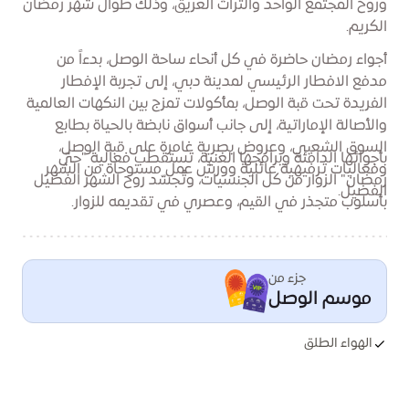
وروح المجتمع الواحد والتراث العريق، وذلك طوال شهر رمضان
الكريم.
أجواء رمضان حاضرة في كل أنحاء ساحة الوصل، بدءاً من
مدفع الافطار الرئيسي لمدينة دبي، إلى تجربة الإفطار
الفريدة تحت قبة الوصل، بمأكولات تمزج بين النكهات العالمية
والأصالة الإماراتية، إلى جانب أسواق نابضة بالحياة بطابع
السوق الشعبي، وعروض بصرية غامرة على قبة الوصل،
بأجوائها الدافئة وبرامجها الغنية، تستقطب فعالية "حيّ
وفعاليات ترفيهية عائلية وورش عمل مستوحاة من الشهر
رمضان" الزوار من كل الجنسيات، وتُجسّد روح الشهر الفضيل
الفضيل.
بأسلوب متجذر في القيم، وعصري في تقديمه للزوار.
جزء من
موسم الوصل
الهواء الطلق