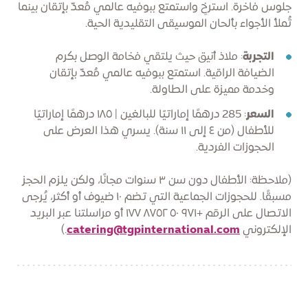
جلوس فاخرة. استرخِ واستمتع ببوفيه عالمي مُعدّ بإتقان بينما
تُملأ الأجواء بألحان الموسيقى التقليدية الحية.
التجربة
: ملاذ أنيق حيث يلتقي فخامة الوصل بكرم
الضيافة الراقية. استمتع ببوفيه عالمي مُعدّ بإتقان
وخدمة مميزة على الطاولة.
السعر
: 285 درهمًا إماراتيًا للبالغين | ١٨٥ درهمًا إماراتيًا
للأطفال (من ٤ إلى ١١ سنة). يسري هذا العرض على
الحجوزات الفردية.
(ملاحظة: الأطفال دون سن ٣ سنوات مجانًا، ولكن يلزم الحجز
مسبقًا. للحجوزات الجماعية التي تضم ١٠ ضيوف أو أكثر، يُرجى
الاتصال على الرقم +٩٧١ ٥٠ ٨٧٥٢ ١٧٧ أو مراسلتنا عبر البريد
الإلكتروني
catering@tgpinternational.com
.)