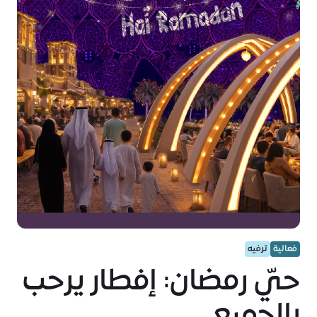
فعالية
ترفيه
حيّ رمضان: إفطار يرحب
بالجميع