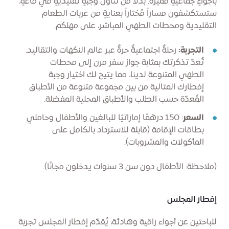
بأجواءٍ جماعيةٍ مميزة. بدلاً من تناول وجبةٍ تقليديةٍ في قاعةٍ،
ستستكشفون مساراً مُختاراً بعنايةٍ من عربات الطعام
التقليدية ومحطات الطهي المباشر، على مهلكم.
التجربة:
رحلةٌ اجتماعيةٌ حرةٌ عبر عالم النكهات والتقاليد.
تُعدّ تذكرتك بمثابة جواز سفر مرن إلى محطات
الطهي المتنوعة لدينا، مما يتيح لك اختيار وجبة
إفطارك المثالية من بين مجموعة متنوعة من الأطباق
المُعدّة حسب الطلب والأطباق المحلية المفضلة.
السعر
: 150 درهمًا إماراتيًا للبالغين والأطفال وحاملي
بطاقات الإقامة (قابلة للاسترداد بالكامل على
المأكولات والمشروبات).
(ملاحظة: الأطفال دون سن 3 سنوات يدخلون مجانًا).
إفطار المجلس
للباحثين عن أجواء راقية وهادئة، يُقدّم إفطار المجلس تجربة