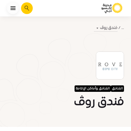
يبحث
فندق روڤ
...
الفنادق
الفنادق وأماكن الإقامة
فندق روڤ