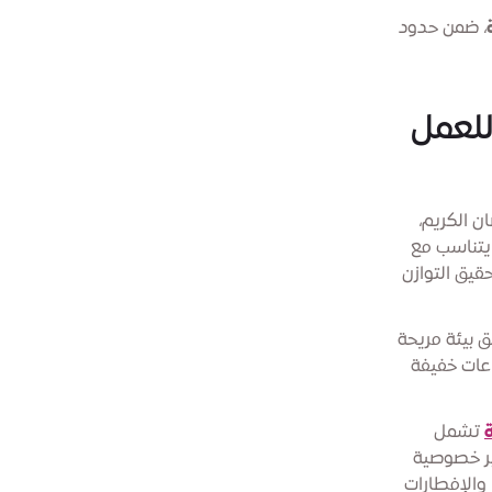
، ضمن حدود
للعمل
 الكريم،
يتناسب مع
قيق التوازن
 بيئة مريحة
اعات خفيفة
تشمل
ير خصوصية
 والإفطارات