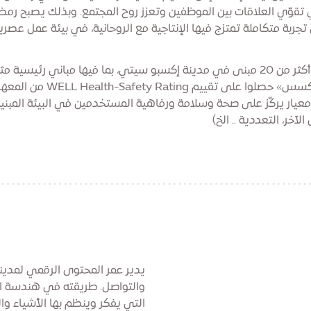
ي تقوّي العلاقات بين الموظفين وتعزز روح المجتمع. وبذلك يصبح رم
ربة متكاملة تمتزج فيها الإنتاجية مع الروحانية، في بيئة عمل عصري
ولا ننسى أن أكثر من 20 مبنى في مدينة إكسبو سيتي، بما فيها مباني رئيسية م
و«ألف» و«نيكسس» حصلوا على تقييم ating
هو معيار يركّز على صحة وسلامة ورفاهية المستخدمين في البيئة المبنية
آخر، التعددية .. الخ)
يدير عمر المحتوى الرقمي لمدي
والتواصل. طريقته في هندسة ا
التي يفكر وينظم بها الأشياء وا