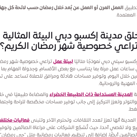
تطبيق
العمل المرن أو العمل عن بُعد خلال رمضان حسب لائحة كل جهة
المعتمدة.
ق مدينة إكسبو دبي البيئة المثالية 
تراعي خصوصية شهر رمضان الكريم؟
إكسبو سيتي دبي نموذجًا مثاليًا
لبيئة عمل
تراعي خصوصية شهر رمضان
 ساعات عمل مرنة بما يتناسب مع بعض الأقسام، وجدولة المهام بما 
ن خلال اليوم، وتوفير مساحات هادئة ومرافق للصلاة تساعد على تح
 المهنية والروحانية.
ة
المدينة المستدامة ذات الطبيعة الخضراء
والمضاءة طبيعيًا في خلق
والتوتر وتعزز التركيز، إلى جانب توفير مساحات مخصّصة للراحة واجتم
ضغط.
المدينة أنها تعزز تعدد الثقافات، وتحترم الآخر وتتبنى
فعاليات مختلفة
ع ولا تقصي أحدا، حيث تُشجّع الشركات على مراعاة الصائمين وتوف
الصائمين أيضًا، إضافة إلى تنظيم فعاليات رمضانية مثل "حي رمضان"