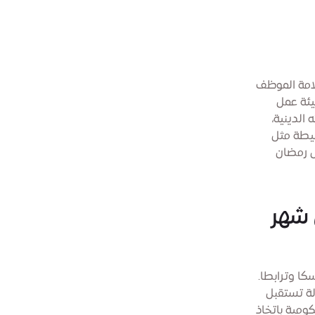
لامة الموظف
يئة عمل
الدينية،
سيطة مثل
ل رمضان
 شهر
كا وترابطا.
لة تستقبل
ر الحكومية باتخاذ