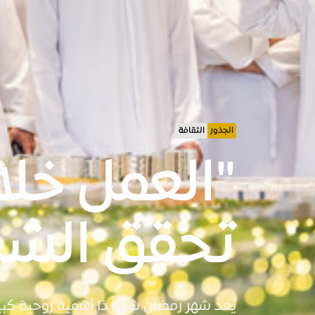
الجذور
الثقافة
"العمل خل
تحقق الشرك
يُعد شهر رمضان شهراً ذا أهمية روحية كبي