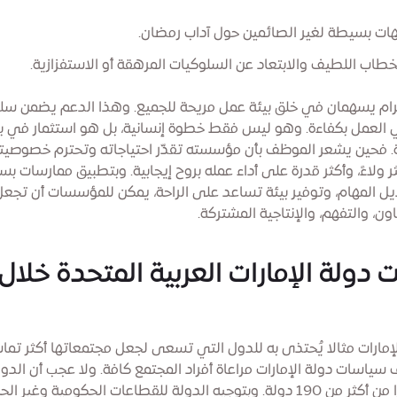
ات بسيطة لغير الصائمين حول آداب رمضان.
طاب اللطيف والابتعاد عن السلوكيات المرهقة أو الاستفزازية.
حترام يسهمان في خلق بيئة عمل مريحة للجميع. وهذا الدعم يضمن س
 العمل بكفاءة. وهو ليس فقط خطوة إنسانية، بل هو استثمار في ب
 فحين يشعر الموظف بأن مؤسسته تقدّر احتياجاته وتحترم خصوصيته 
ر ولاءً، وأكثر قدرة على أداء عمله بروح إيجابية. وبتطبيق ممارسات ب
ديل المهام، وتوفير بيئة تساعد على الراحة، يمكن للمؤسسات أن تجع
اون، والتفهم، والإنتاجية المشتركة.
 دولة الإمارات العربية المتحدة خلال
مارات مثالا يُحتذى به للدول التي تسعى لجعل مجتمعاتها أكثر تماس
ياسات دولة الإمارات مراعاة أفراد المجتمع كافة. ولا عجب أن الدو
مقيمين وزوارا من أكثر من 190 دولة. وبتوجيه الدولة للقطاعات الحكومية وغي