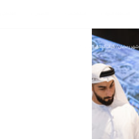
المنطقة الحرة
استكشف
القصص
القاعات 
شهر رمضان": كيف تحقق الشركات...