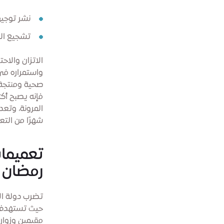
نشر توجيه
تشجيع الخ
الاتزان والا
واستمراره في
صحية ومنتجة.
فإنه يصبح أكث
المرونة، وتع
شهرًا من التع
تعميمات
رمضان
تضرب دولة الإ
حيث تستهدف س