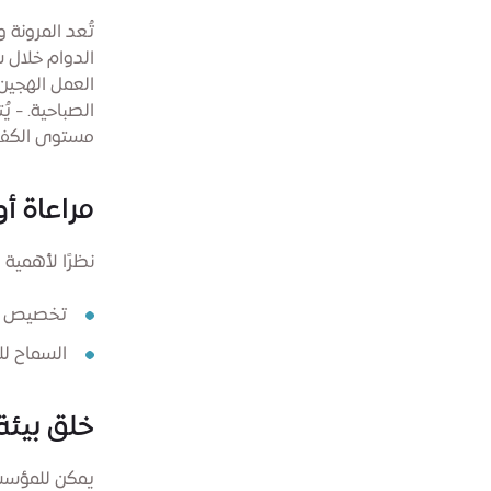
تُعد المرونة
الدوام خلال ش
العمل الهجين 
الصباحية. - ي
مستوى الكفا
مراعاة أ
نظرًا لأهمية
تخصيص غر
السماح لل
خلق بيئة
يمكن للمؤسسا