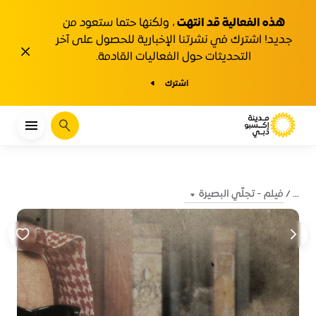
هذه الفعالية قد انتهت
، ولكنها حتما ستعود من
جديد! اشترك في نشرتنا الإخبارية للحصول على آخر
1y.close
التحديثات حول الفعاليات القادمة.
اشترك
يبحث
فيلم - تجلّي البصيرة
...