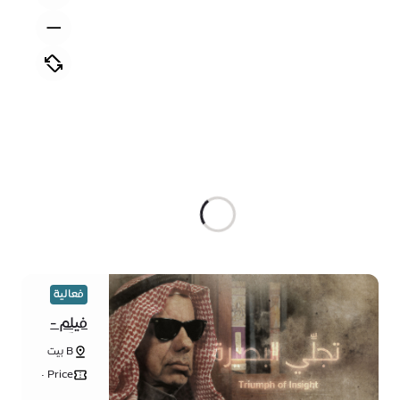
فعالية
فيلم -
تجلّي
B بيت
البصيرة
الفن -
Price •
الوحدة