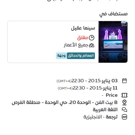
مستضاف في
سينما عقيل
مغلق
جميع الأعمار
المعالم والحدائق
وجهة
03 يناير
•
20:15 - 22:30
(GMT+4)
11 يناير
•
20:15 - 22:30
(GMT+4)
•
Price
B بيت الفن - الوحدة 20، حي الوحدة - منطقة الفرص
اللغة العربية
ترجمة
•
الانجليزية