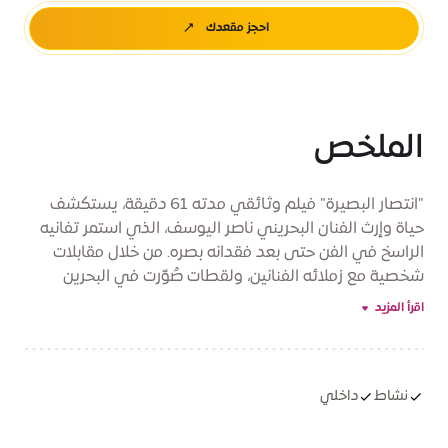
احجز مقعدك
الملخص
"انتصار البصيرة" فيلم وثائقي مدته 61 دقيقة، يستكشف
حياة وإرث الفنان البحريني ناصر اليوسف، الذي استمر تفانيه
الراسخ في الفن حتى بعد فقدانه بصره. من خلال مقابلات
شخصية مع زملائه الفنانين، ولقطات صُوّرت في البحرين
وباريس ونيويورك، يتتبع الفيلم مسيرته الفنية الحافلة،
اقرأ المزيد
وجهوده في الحفاظ على التراث الثقافي، وتحوله الملحوظ
إلى إنتاج مطبوعات مقطوعة على مشمع الأرضيات باللمس.
يتأمل الفيلم أعماله في ظل التغيرات الإقليمية العميقة،
ويحتفي بسنواته الأخيرة كدليل على أن البصيرة الحقيقية
نشاط
داخلي
تتجاوز الحدود المادية، مقدمًا شهادة ملهمة على إمكانيات
الفن اللامحدودة.