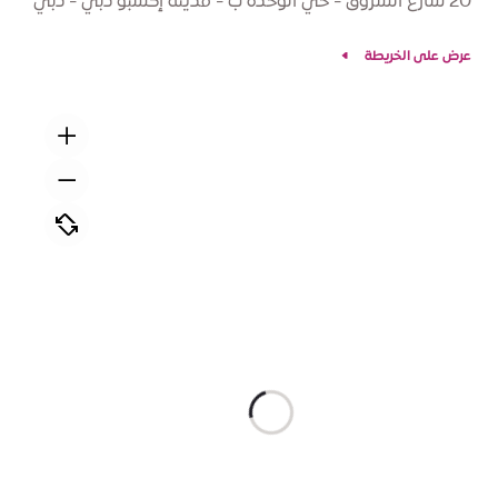
20 شارع الشروق - حي الوحدة ب - مدينة إكسبو دبي - دبي
عرض على الخريطة