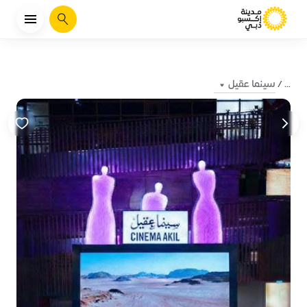
يبحث
سينما عقيل
...