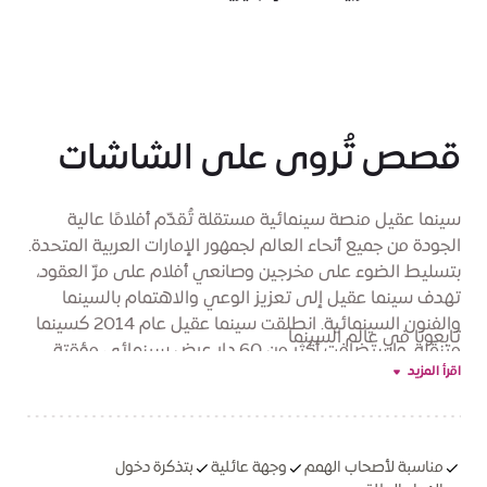
قصص تُروى على الشاشات
سينما عقيل منصة سينمائية مستقلة تُقدّم أفلامًا عالية
الجودة من جميع أنحاء العالم لجمهور الإمارات العربية المتحدة.
بتسليط الضوء على مخرجين وصانعي أفلام على مرّ العقود،
تهدف سينما عقيل إلى تعزيز الوعي والاهتمام بالسينما
والفنون السينمائية. انطلقت سينما عقيل عام 2014 كسينما
تابعونا في عالم السينما
متنقلة، واستضافت أكثر من 60 دار عرض سينمائي مؤقتة،
اقرأ المزيد
استقطبت أكثر من 65 ألف زائر في دبي وأبو ظبي والشارقة.
في سبتمبر 2018، افتتحت سينما عقيل أول موقع دائم لها
في منطقة القوز بدبي، لتكون بذلك أول دار سينما فنية في
دول مجلس التعاون الخليجي. يُقدّم لكم مقرّ سينما عقيل
مناسبة لأصحاب الهمم
وجهة عائلية
بتذكرة دخول
الرئيسي بالشراكة مع السركال.