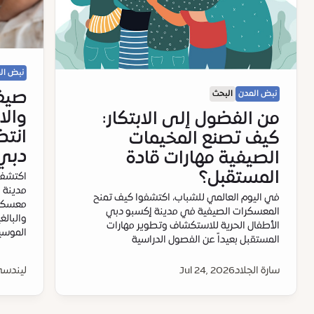
نبض ال
صيف
نبض المدن
البحث
وال
من الفضول إلى الابتكار:
انتظ
كيف تصنع المخيمات
دبي 
الصيفية مهارات قادة
المستقبل؟
اكتشف 
مدينة 
في اليوم العالمي للشباب، اكتشفوا كيف تمنح
معسكرا
المعسكرات الصيفية في مدينة إكسبو دبي
الأطفال الحرية للاستكشاف وتطوير مهارات
الموسيق
المستقبل بعيداً عن الفصول الدراسية
سارة الجلاد
Jul 24, 2026
ليندسي