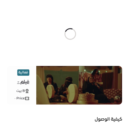
فعالية
فيلم -
حد التار
B بيت
الفن -
Price •
الوحدة
20، حي
الوحدة -
منطقة
كيفية الوصول
الفرص