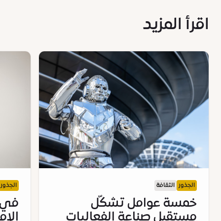
اقرأ المزيد
الجذور
الثقافة
الجذور
خمسة عوامل تشكّل
في ا
مستقبل صناعة الفعاليات
الإم