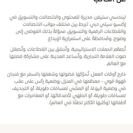
ليندسي ستيفن، مديرة للمحتوى والاتصالات والتسويق في
إكسبو سيتي دبي، تربط بين مختلف جوانب الاتصالات
والقطاعات الرقمية والتسويق، محوّلةً بذلك الفوضى إلى
وضوح، ومُحافظةً على استمرارية الإبداع.
تُصمّم الحملات الاستراتيجية، وتُنسّق بين القطاعات، وتُصقل
صوت العلامة التجارية، وتُساعد المدينة على مشاركة قصتها
مع العالم.
خارج أوقات العمل، تُحرّكها فضولها وشغفها بالسفر مع فنجان
قهوة قوي - معظمها في المنزل بوضعية رأس على عقب
في وضعية اليوغا، أو المشي لمسافات طويلة، أو التجديف
لمسافات طويلة، أو الطهي لأصدقائها، أو المغامرات مع
أطفالها (وكلبها الأكثر لطفًا في العالم).