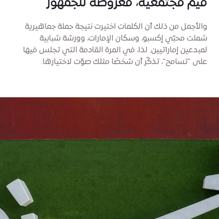
قيم مجتمعية، معروضة للجمهور
والأجمل من ذلك أن الكلمات اختيرت نتيجة حملة جماهيرية
شملت محبّي إكسبو، وسكان الإمارات، وورشة شبابية
لمبدعين إماراتيين. لذا، في المرة القادمة التي تجلس فيها
على "تسامح"، تذكّر أن شخصًا مثلك صوّت لاختيارها.