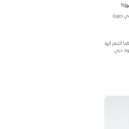
رًا؟
 في صورة
نا أشعر أنها
لت مستمرًا بقوة. دبي