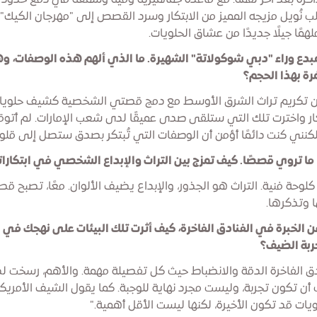
كرة بعد آخر لقمة. مع قاعدة جماهيرية وفية وسمعة في دفع حدود 
لب نُويل مزيجه المميز من الابتكار وسرد القصص إلى "مهرجان الكيك
مًا جيلًا جديدًا من عشاق الحلويات.
مبدع وراء "دبي شوكولاتة" الشهيرة. ما الذي ألهم هذه الوصفات، 
ة بهذا الحجم؟
من تكريم تراث الشرق الأوسط مع دمج قصتي الشخصية كشيف حلويا
ار واخترت تلك التي ستلقى صدى عميقًا لدى شعب الإمارات. لم أتوق
لكنني كنت دائمًا أؤمن أن الوصفات التي تُبتكر بصدق ستصل إلى قلو
ا ما تروي قصصًا. كيف تمزج بين التراث والإبداع الشخصي في ابتكارا
كلوحة فنية. التراث هو الجذور، والإبداع يضيف الألوان. معًا، تصبح ق
 وتذكرها.
 الخبرة في الفنادق الفاخرة، كيف أثرت تلك البيئات على نهجك في ا
ربة الضيف؟
دق الفاخرة الدقة والانضباط حيث كل تفصيلة مهمة. والأهم، رسخت ل
 أن تكون تجربة، وليست مجرد نهاية للوجبة. كما يقول الشيف الأمري
ويات قد تكون الأخيرة، لكنها ليست الأقل أهمية."