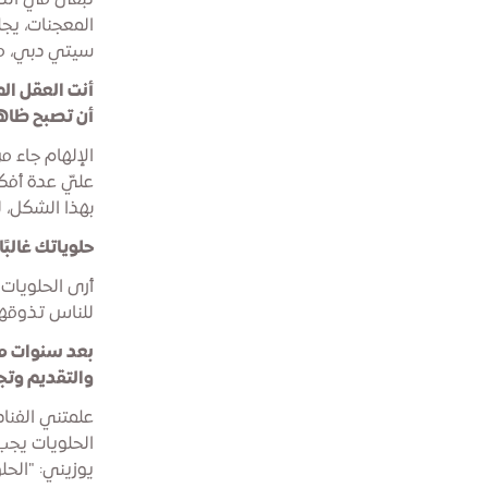
تبقى في الذا
المعجنات، يج
سيتي دبي، مله
أنت العقل ال
أن تصبح ظاهر
الإلهام جاء 
عليّ عدة أفك
بهذا الشكل، 
حلوياتك غالبً
أرى الحلويات 
للناس تذوقها
بعد سنوات من
والتقديم وتج
علمتني الفنا
الحلويات يجب
يوزيني: "الحل