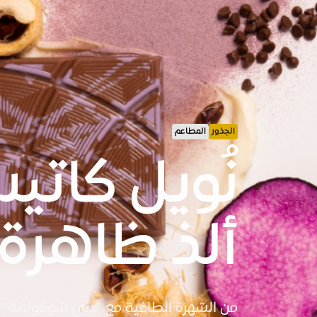
الجذور
المطاعم
نُويل كاتيس
ألذ ظاهرة
من الشهرة الطاغية مع "دبي شوكولاتة" إ