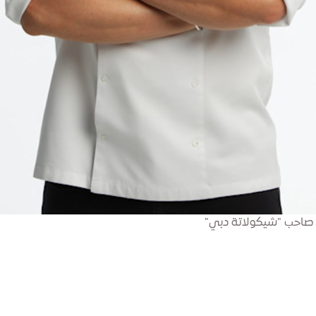
 صاحب "شيكولاتة دبي"