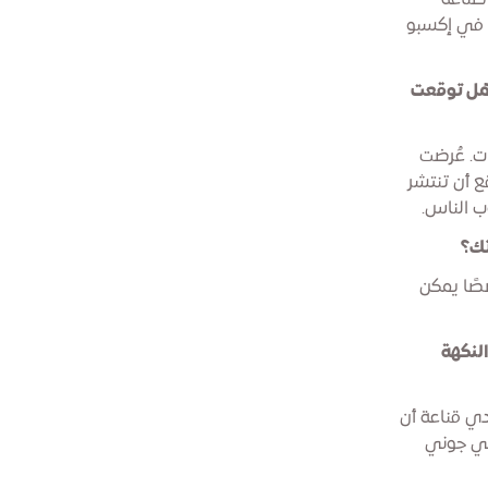
صناعة
" في إكسبو
وهل توقعت
ت. عُرضت
ع أن تنتشر
ب الناس.
تك؟
صصًا يمكن
لنكهة
دي قناعة أن
كي جوني