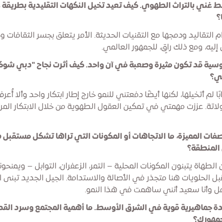
 غني بالتراث الطهوي. كيف تعيد تخيل النكهات التقليدية بطريقة 
؟
م التقاليد ودمجها مع التقنيات الحديثة. الأمر يتعلق بجسر الثقافات و
يه، ومع ذلك راقٍ، للجمهور العالمي.
وسية قد تكون مثيرة وصعبة في آن واحد. كيف أثرت نجاح "دبي شوك
ي؟
ا لم أتخيلها، لكنها أيضًا دفعتني للنمو خارج إطار ابتكار واحد وألا أُع
ة. عززت مهمتي في تمكين العقول الطهوية من خلال الابتكار المر
وصفات المميزة، ما الاتجاهات أو المكونات التي تراها تشكل مستقبل 
المنطقة؟
 الطهاة يتبنون المكونات المحلية – التمر، الزعفران، التوابل – ويمنحو
ل الحلويات هنا متجذر في الأصالة والاستدامة. الجيل الجديد تبنى ا
امل وأنا سعيد أنني ساهمت في هذا النمو.
دة جماهيرية قوية في الشرق الأوسط. ما أهمية المجتمع وسرد ا
جمهورك؟