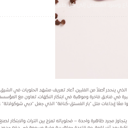
بداع وسرد القصص إلى كل طبق.
 الذي ينحدر أصلاً من الفلبين، أعاد تعريف مشهد الحلويات في الشرق
 2016. بخبرة في فنادق فاخرة وموهبة في ابتكار النكهات، تعاون مع المؤسس
وا معًا إبداعات مثل "بار الفستق-كنافة" الذي جعل "دبي شوكولاتة" 
يتجاوز مجرد ظاهرة واحدة – فحلوياته تمزج بين التراث والابتكار لصنع