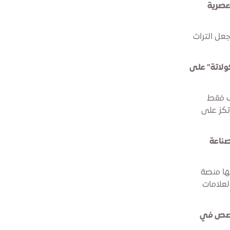
عصرية
جعل التراث
ولاتة" على
رف فقط
تكز على
صناعة
نها منصة
لعلامات
لقصص في