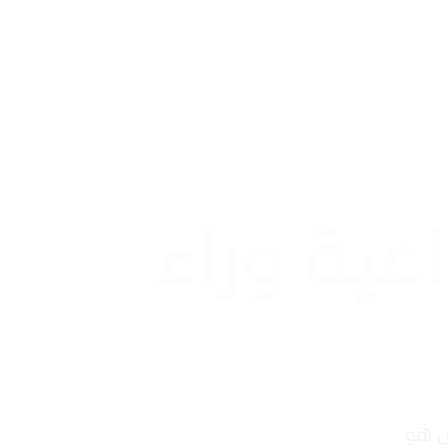
عية وراء
س هو