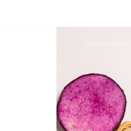
المنطقة الحرة
استكشف
القصص
القاعات 
لقوة الإبداعية وراء ألذ ظا...