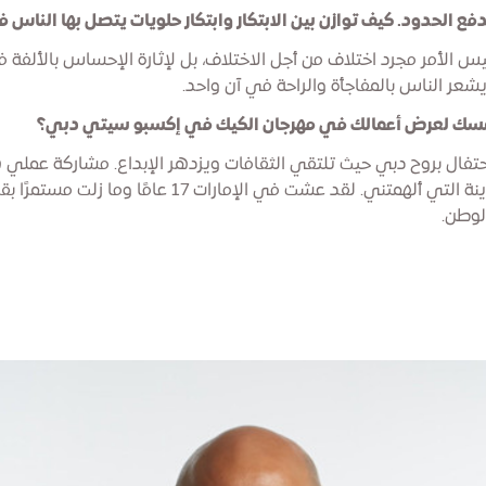
ع الحدود. كيف توازن بين الابتكار وابتكار حلويات يتصل بها الناس فو
يس الأمر مجرد اختلاف من أجل الاختلاف، بل لإثارة الإحساس بالألفة
شعر الناس بالمفاجأة والراحة في آن واحد.
يحمسك لعرض أعمالك في مهرجان الكيك في إكسبو سيتي دبي؟
حتفال بروح دبي حيث تلتقي الثقافات ويزدهر الإبداع. مشاركة عملي ه
رد جميل للمدينة التي ألهمتني. لقد عشت في الإمارات 17 عامًا وما ز
لوطن.