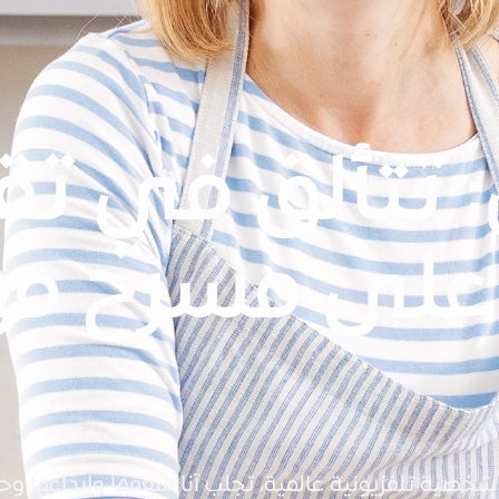
: تتألق في ت
 على مسرح مه
خصية تلفزيونية عالمية، تجلب آنا شغفها وإبداعها وح