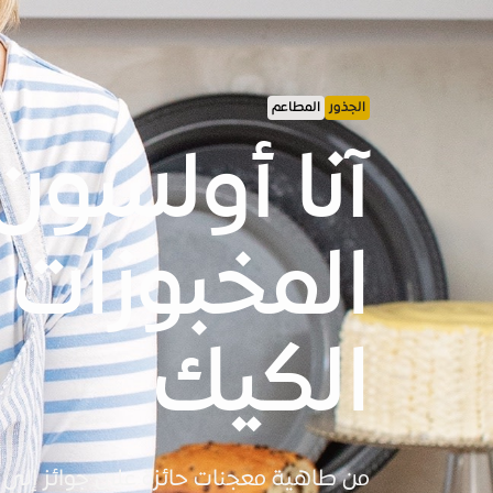
الجذور
المطاعم
آنا أولسون
المخبوزات
الكيك
من طاهية معجنات حائزة على جوائز إلى ش