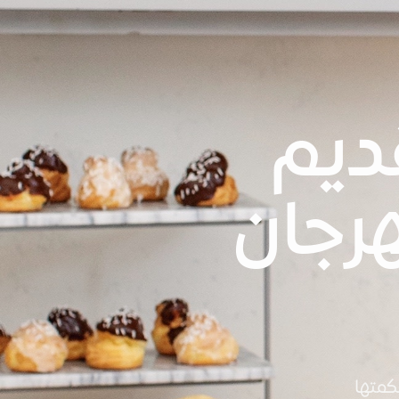
قديم
رجان
كمتها