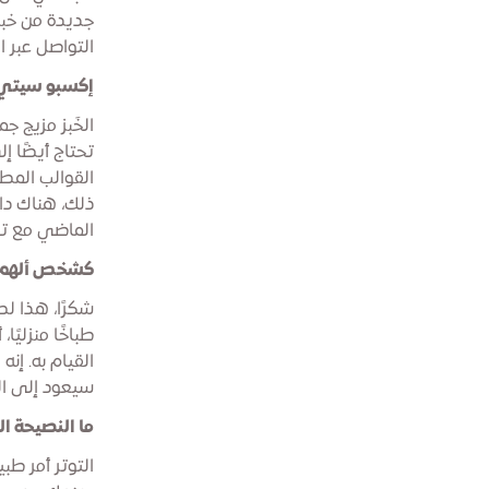
جديدة من خباز
التواصل عبر 
إكسبو سيتي د
الخَبز مزيج ج
تحتاج أيضًا إل
القوالب المطب
ذلك، هناك دائ
الماضي مع ت
كشخص ألهم الم
شكرًا، هذا لط
طباخًا منزلي
القيام به. إن
سيعود إلى ال
ما النصيحة ال
التوتر أمر طب