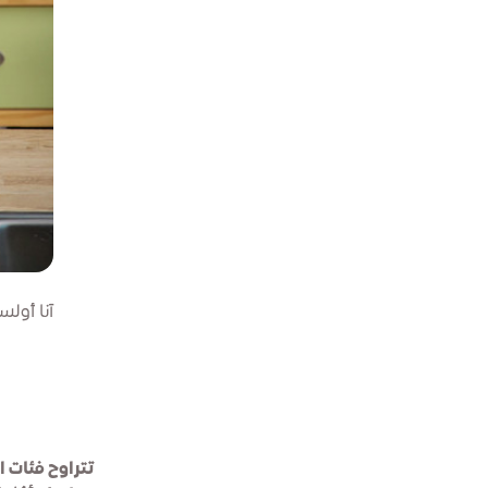
آنا أول
تتراوح فئات ا