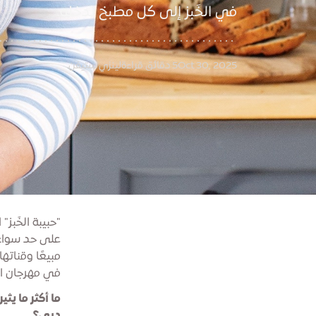
في الخَبز إلى كل مطبخ تدخله
Oct 30, 2025
5 دقائق قراءة
لينزي ستيفن
"حبيبة الخَبز
على حد سواء 
مبيعًا وقنات
في مهرجان ا
ما أكثر ما ي