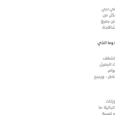
 في دبي
شكل من
 من جميع
مشاهدة،
 وما الذي
بالشغف،
ك الجميل
وام،
خاطر - وينجح
ورتات
باتية. ما
م لمسة