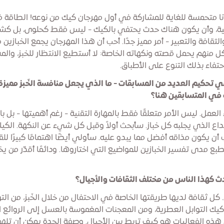
 أنا متحمسة للغاية للمشاركة في أول مهرجان كيك من نوعه! الطاقة
يكية، وأن يكون هناك حدث يحتفي بالكيك - ليس فقط كحلوى، بل ك
لثقافة والتعبير - أمر مميز جدًا. أحب أن هذا المهرجان يجمع الخبازين
 كل منهم يحمل قصته ونكهاته الخاصة: لا أستطيع الانتظار للخبز، وال
حتفاء بذلك التنوع على الأطباق.
ي تحكيم العديد من المسابقات - ما الذي يجعل منافسة الخَبز مميزة
في المتسابقين هنا؟
ء العمل. ليس الأمر متعلقًا فقط بالمهارة التقنية - رغم أهميتها - بل 
داع الذي يجلبه كل خباز. سأبحث أولاً وقبل كل شيء عن النكهة. الكي
 أن يكون مذاقه أفضل مما يبدو عليه. سأولي أيضًا اهتمامًا كبيرًا للق
الطبع مدى تفسير الخبازين للمواضيع التي اختاروها. ودائمًا أقدّر من ي
 كهذا الناس من مختلف الثقافات والأجيال؟
كل ثقافة لديها طريقتها الخاصة في الاحتفال من خلال الخَبز، من الت
يك التوابل العطرية، ومن المعجنات المغموسة بالعسل إلى الروائع الن
هذه الفعاليات هو كيف تربط بين الأجيال. وصفة الجدة يمكن أن تله