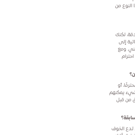
 النوع من
دقة، لكنك
اتية إلى
فني. ومع
احترام
ن؟
رفًا، أو
 شيء يمكنهم
ق من قبل
سابقة؟
ا تدع الخوف