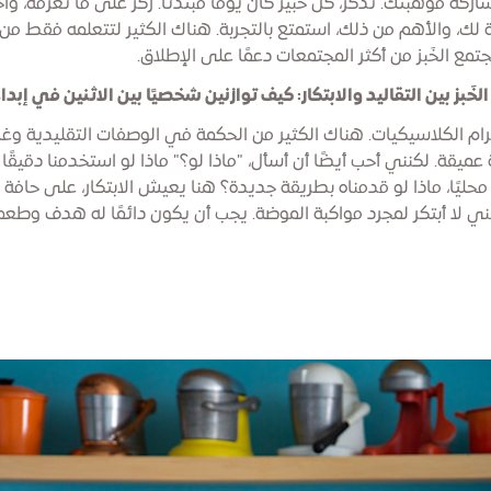
كة موهبتك. تذكر، كل خبير كان يومًا مبتدئًا. ركز على ما تعرفه، واخب
لك، والأهم من ذلك، استمتع بالتجربة. هناك الكثير لتتعلمه فقط من
تمع الخَبز من أكثر المجتمعات دعمًا على الإطلاق.
 الخَبز بين التقاليد والابتكار: كيف توازنين شخصيًا بين الاثنين في إبد
احترام الكلاسيكيات. هناك الكثير من الحكمة في الوصفات التقليدية وغال
ميقة. لكنني أحب أيضًا أن أسأل، "ماذا لو؟" ماذا لو استخدمنا دقيقًا مخ
ًا محليًا، ماذا لو قدمناه بطريقة جديدة؟ هنا يعيش الابتكار، على حافة
نني لا أبتكر لمجرد مواكبة الموضة. يجب أن يكون دائمًا له هدف وطعم