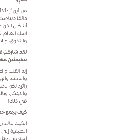
دبي؟
من أين أبدأ؟
دائمًا دينام
أشكال الفن وا
أنحاء العالم،
والتذوق، والا
لقد شاركتِ ف
ستبحثين عنه 
إنه القلب ورا
والقصة، والإب
رائع، لكن يجب
والابتكار، وب
في ذلك!
كيف يجمع حدث
الكيك عالمي. 
الطبقية إلى ك
أحبه في مثل 