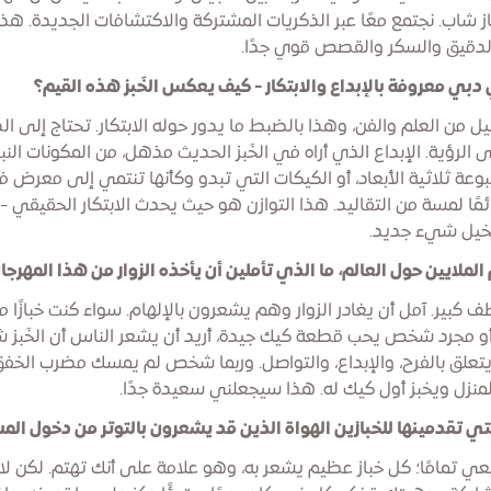
 شاب. نجتمع معًا عبر الذكريات المشتركة والاكتشافات الجديدة. هذا
الدقيق والسكر والقصص قوي جدًا.
بي معروفة بالإبداع والابتكار - كيف يعكس الخَبز هذه القيم؟
ميل من العلم والفن، وهذا بالضبط ما يدور حوله الابتكار. تحتاج إلى ال
ى الرؤية. الإبداع الذي أراه في الخَبز الحديث مذهل، من المكونات النب
وعة ثلاثية الأبعاد، أو الكيكات التي تبدو وكأنها تنتمي إلى معرض 
مًا لمسة من التقاليد. هذا التوازن هو حيث يحدث الابتكار الحقيقي - 
خيل شيء جديد.
لايين حول العالم، ما الذي تأملين أن يأخذه الزوار من هذا المهرجا
ف كبير. آمل أن يغادر الزوار وهم يشعرون بالإلهام. سواء كنت خبازًا محت
ًا، أو مجرد شخص يحب قطعة كيك جيدة، أريد أن يشعر الناس أن الخَبز
ه يتعلق بالفرح، والإبداع، والتواصل. وربما شخص لم يمسك مضرب الخف
منزل ويخبز أول كيك له. هذا سيجعلني سعيدة جدًا.
تي تقدمينها للخبازين الهواة الذين قد يشعرون بالتوتر من دخول الم
يعي تمامًا؛ كل خباز عظيم يشعر به، وهو علامة على أنك تهتم. لكن ل