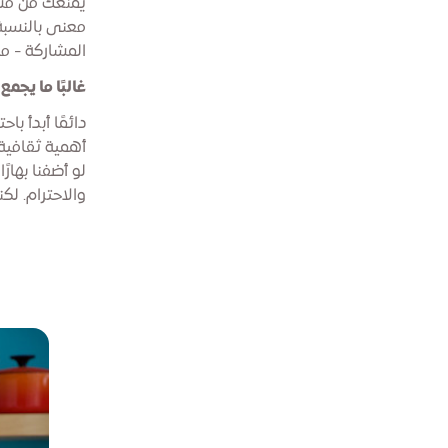
يمنعك من مشار
معنى بالنسبة 
المشاركة - مج
غالبًا ما يجمع
دائمًا أبدأ ب
أهمية ثقافية ع
لو أضفنا بهار
والاحترام. لك