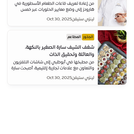
من إعادة تعريف قاعات الطعام الأسطورية في
هارودز إلى وضع معايير الحلويات عبر خمس
قارات، يجلب ماركوس بوهر لمهرجان الكيك لمسة
لينزي ستيفن
Oct 30, 2025
عالمية وابتكاراً وفخامة.
الجذور
المطاعم
شغف الشيف سارة الصغير بالنكهة،
والعائلة وتحقيق الذات
من مطبخها في أبوظبي إلى شاشات التلفزيون
والتعاون مع علامات تجارية إقليمية، أصبحت سارة
الصغير بسرعة واحدة من أكثر رواة القصص
لينزي ستيفن
Oct 30, 2025
المتعلقة بالطهي إثارة في الإمارات.