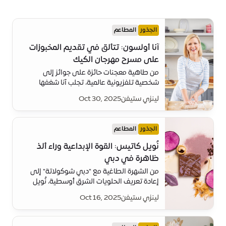
الجذور
المطاعم
آنا أولسون: تتألق في تقديم المخبوزات
على مسرح مهرجان الكيك
من طاهية معجنات حائزة على جوائز إلى
شخصية تلفزيونية عالمية، تجلب آنا شغفها
وإبداعها وحكمتها في الخَبز إلى كل مطبخ تدخله
لينزي ستيفن
Oct 30, 2025
الجذور
المطاعم
نُويل كاتيس: القوة الإبداعية وراء ألذ
ظاهرة في دبي
من الشهرة الطاغية مع "دبي شوكولاتة" إلى
إعادة تعريف الحلويات الشرق أوسطية، نُويل
كاتيس هو الشيف المبدع الذي يجلب الجرأة في
لينزي ستيفن
Oct 16, 2025
الإبداع وسرد القصص إلى كل طبق.