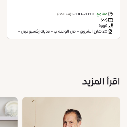
مفتوح
•
12:00-20:00
(GMT+4)
$
$
$
قهوة
20 شارع الشروق - حي الوحدة ب - مدينة إكسبو دبي -
دبي
اقرأ المزيد