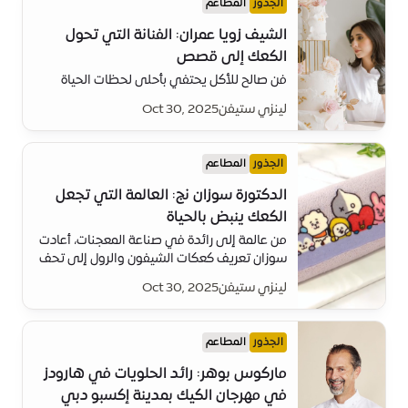
الجذور
المطاعم
الشيف زويا عمران: الفنانة التي تحول
الكعك إلى قصص
فن صالح للأكل يحتفي بأحلى لحظات الحياة
لينزي ستيفن
Oct 30, 2025
الجذور
المطاعم
الدكتورة سوزان نج: العالمة التي تجعل
الكعك ينبض بالحياة
من عالمة إلى رائدة في صناعة المعجنات، أعادت
سوزان تعريف كعكات الشيفون والرول إلى تحف
ثلاثية الأبعاد محبوبة حول العالم.
لينزي ستيفن
Oct 30, 2025
الجذور
المطاعم
ماركوس بوهر: رائد الحلويات في هارودز
في مهرجان الكيك بمدينة إكسبو دبي