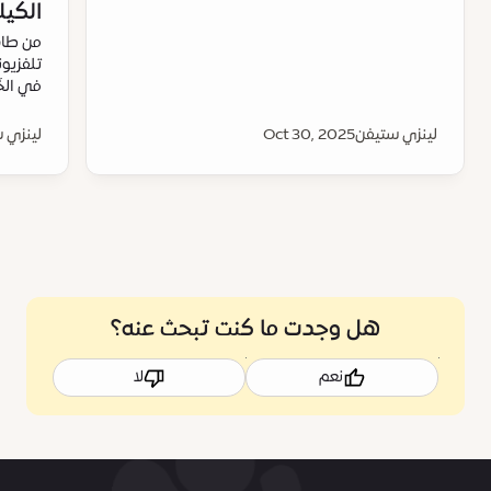
الكي
من طاه
تلفزيون
في الخ
لينزي ستيفن
Oct 30, 2025
لينزي 
هل وجدت ما كنت تبحث عنه؟
نعم
لا