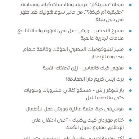
مرحلة "سبرينكلز": ترفيه، ومنافسات كيك، ومسابقة
"حقيقية أم كيكة؟". من مخبز سوغاهوليك كما ظهر
في دبي بلينغ
مسرح التحضير - ورش عمل في القهوة والماتشا مع
علامات تجارية عالمية
متجر تشوكوميلت الحصري المؤقت وقائمة طعام
محدودة الإصدار
مقهى كيك كانفاس - زيّن تحفتك الفنية
برك آيس كريم دارا العملاقة!
بار شوغر راش - منسقو أغاني، مشروبات وحلويات
حتى منتصف الليل
موسيقى حية، متعة عائلية وورش عمل للأطفال
ختام مهرجان كيك بيكنيك - أحلى احتفال على
الإطلاق. ممنوع دخول الكعك