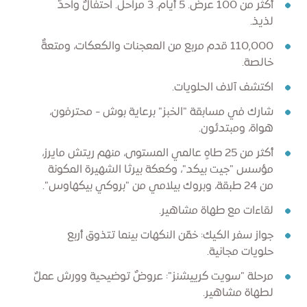
أكثر من 100 عرض. 5 أيام. 3 مراحل. احتفالٌ واحدٌ
لذيذ.
110,000 قدم مربع من المعجنات والكعكات، ومتعةٌ
خالصة.
اكتشف آلاف الحلويات.
شارك في مسابقة "الخبز" برعاية بوش - محترفون،
هواة، ومبتدئون.
أكثر من 25 طاهٍ عالمي المستوى، منهم ريتش مايرز،
مؤسس "جيت بيكد"، وكعكة بيرثا الشهيرة المكونة
من 24 طبقة، وبروك بيلامي من "بروكي بيكهاوس".
لقاءات مع طهاة مشاهير.
جواز سفر الكيك: خمّن النكهات بينما تتذوق أربع
حلويات مجانية.
مرحلة "سويت كرييشنز": عروضٌ توضيحية وورش عملٌ
لطهاة مشاهير.