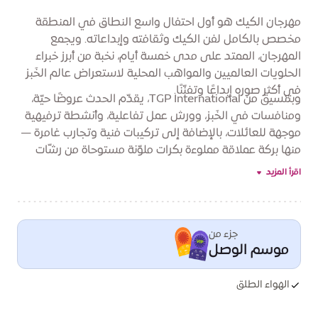
مهرجان الكيك هو أول احتفال واسع النطاق في المنطقة
مخصص بالكامل لفن الكيك وثقافته وإبداعاته. ويجمع
المهرجان، الممتد على مدى خمسة أيام، نخبة من أبرز خبراء
الحلويات العالميين والمواهب المحلية لاستعراض عالم الخَبز
في أكثر صوره إبداعًا وتفنّنًا.
وبتنسيق من TGP International، يقدّم الحدث عروضًا حيّة،
ومنافسات في الخَبز، وورش عمل تفاعلية، وأنشطة ترفيهية
موجهة للعائلات، بالإضافة إلى تركيبات فنية وتجارب غامرة —
منها بركة عملاقة مملوءة بكرات ملوّنة مستوحاة من رشّات
الكيك، ومنحوتات مذهلة مصنوعة بالكامل من الكيك.
اقرأ المزيد
جزء من
موسم الوصل
الهواء الطلق