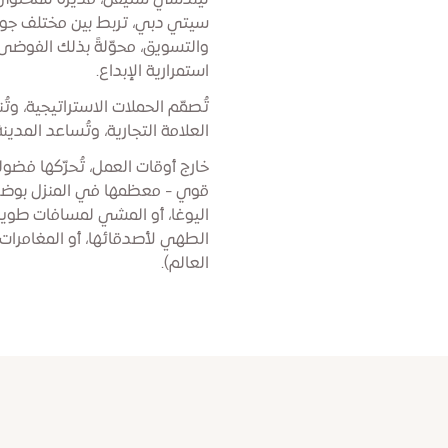
ليندسي ستيفن، مديرة للمحتوى
سيتي دبي، تربط بين مختلف جوان
والتسويق، محوّلةً بذلك الفوضى
استمرارية الإبداع.
تُصمّم الحملات الاستراتيجية، و
العلامة التجارية، وتُساعد المدي
خارج أوقات العمل، تُحرّكها فضو
قوي - معظمها في المنزل بوض
اليوغا، أو المشي لمسافات طويل
الطهي لأصدقائها، أو المغامرات م
العالم).