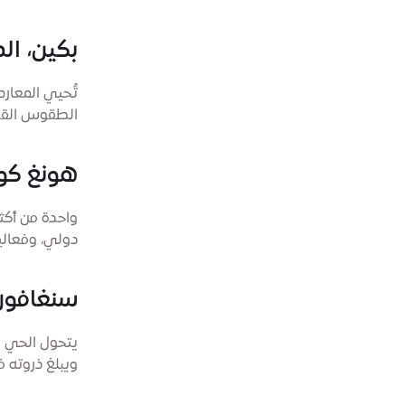
بكين، ال
تُحيي المعار
الطقوس القد
هونغ كو
واحدة من أكثر
دولي، وفعالي
سنغافور
يتحول الحي ا
ويبلغ ذروته 