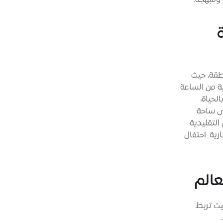
 ومبهجة.
ينة
طقة، حيث
عالية من الساعة
بالحياة،
ى ساحة
التقليدية
ية. احتفال
عالم
لثقافة - حيث تربط