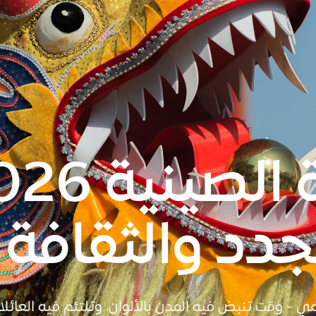
جدد والثقافة
ي - وقت تنبض فيه المدن بالألوان، وتلتئم فيه العائلا