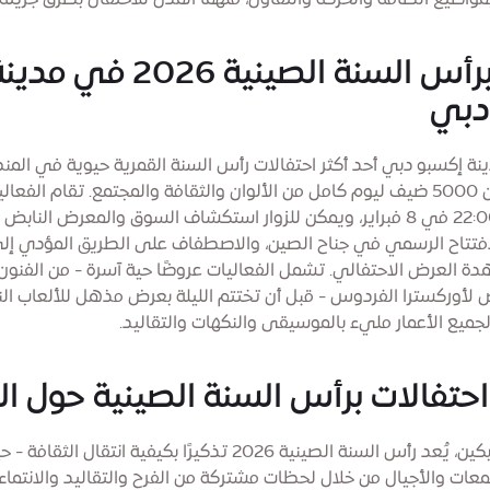
واضيع الطاقة والحركة والتفاؤل، ملهمًا المدن للاحتفال بطرق جريئة
احتفل برأس السنة الصينية 2026 في مد
دبي
 إكسبو دبي أحد أكثر احتفالات رأس السنة القمرية حيوية في المن
يرحب بأكثر من 5000 ضيف ليوم كامل من الألوان والثقافة والمجتمع. تقام الف
10:00 إلى 22:00 في 8 فبراير، ويمكن للزوار استكشاف السوق والمعرض النابض 
فتتاح الرسمي في جناح الصين، والاصطفاف على الطريق المؤدي إل
ة العرض الاحتفالي. تشمل الفعاليات عروضًا حية آسرة - من الفنون 
لأوركسترا الفردوس - قبل أن تختتم الليلة بعرض مذهل للألعاب النار
لجميع الأعمار مليء بالموسيقى والنكهات والتقاليد.
تفالات برأس السنة الصينية حول ال
من دبي إلى بكين، يُعد رأس السنة الصينية 2026 تذكيرًا بكيفية انتقال ا
عات والأجيال من خلال لحظات مشتركة من الفرح والتقاليد والانتماء.