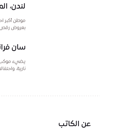
لندن، ال
موطن أكبر اح
بعروض رقص ال
سان فران
يضيء موكب رأ
نارية، واحتفالات
عن الكاتب