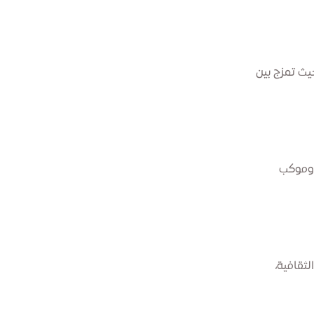
يث تمزج بين
، وموكب
ثقافية،