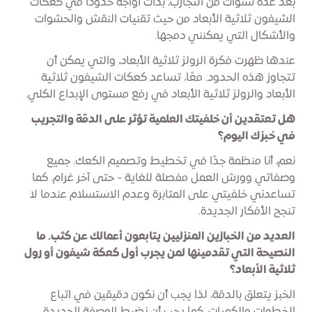
بعد عدة سنوات من التجارب، بدأت أواجه حدودًا في كعكات
الشيفون ثلاثية الأبعاد من حيث تقنيات النقش والحشوات
والأشكال التي يمكنني دمجها.
عندها ظهرت فكرة الرولز ثلاثية الأبعاد، والتي يمكن أن
تتجاوز هذه الحدود. معًا، تساعد كعكات الشيفون ثلاثية
الأبعاد والرولز ثلاثية الأبعاد في رفع مستوى الإبداع الكلي.
هل تعتقدين أن خلفيتك العلمية تؤثر على الدقة والتجريب
في خبزك اليوم؟
نعم، أنا منظمة جدًا في تخطيط وتصميم الكعك. جميع
وصفاتي وورش العمل مفصلة للغاية - حتى آخر غرام. كما
تساعدني خلفيتي على المثابرة وعدم الاستسلام عندما لا
تنجح الأفكار الجديدة.
العديد من الخبازين المنزليين يتابعون أعمالك عن كثب. ما
النصيحة التي تقدمينها لمن يجرب أول كعكة شيفون أو رول
ثلاثية الأبعاد؟
الخبز يتعلق بالدقة، لذا يجب أن نكون دقيقين في اتباع