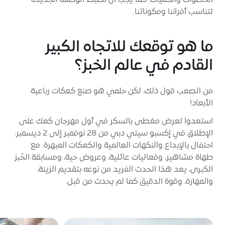
الخطوات والكميات. كما يجب أن نضبط الوصفة الجديدة
لتناسب أفراننا ومكوناتنا.
ما هو توقعك للاتجاه الكبير
القادم في عالم الخبز؟
من الصعب قول ذلك، لكن حلمي هو صنع كعكات رباعية
الأبعاد!
استعدوا لعرض مغطى بالسكر في أول مهرجان كعك على
الإطلاق في إكسبو سيتي دبي من 28 نوفمبر إلى 2 ديسمبر:
احتفال بالإبداع والنكهات العالمية والكعكات المبهرة. مع
طهاة مشاهير، وفعاليات عائلية، وعروض حية، ومسابقة الخَبز
الكبرى، يعد هذا الحدث الفريد من نوعه بتقديم الزينة،
والمهارة، وقوة الدقيق كما لم يحدث من قبل.