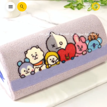
يبحث
الدكتورة سوزان نج: العالمة التي تجعل الك...
...