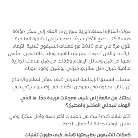
حولت الخبّازة السنغافورية سوزان نج العلم إلى سكر. مؤلفة
خمسة كتب طبخ الأكثر مبيعًا، صعدت إلى الشهرة العالمية
لأول مرة في عام 2016 مع كعكات الشيفون ثلاثية الأبعاد
الرائدة، والتي أصبحت بسرعة ظاهرة. ومنذ ذلك الحين، احتُفي
بفنها من قبل وسائل الإعلام وكذلك من قبل علامات تجارية
عالمية كبرى مثل سانريو، ديزني، بوشين، وفود نتورك.
ستجلب لمستها الإبداعية لتعرض كيف يمكن للعلم والإبداع
أن يلتقيا بحلاوة في مهرجان الكعك في إكسبو سيتي دبي.
رحلتك من عالمة إلى شيف معجنات فريدة جدًا. ما الذي
ألهمك لتبدلي المختبر بالمطبخ؟
كأم شابة، كنت أبحث عن معجنات أكثر صحة وأقل سكرًا، وفي
نفس الوقت جذابة للأطفال الصغار.
كعكات الشيفون بطبيعتها هشة. كيف طورتِ تقنيات