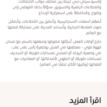
إكسبو سيتي دبي، تربط بين مختلف جوانب الاتصالات
والقطاعات الرقمية والتسويق، محوّلةً بذلك الفوضى إلى
وضوح، ومُحافظةً على استمرارية الإبداع.
تُصمّم الحملات الاستراتيجية، وتُنسّق بين القطاعات، وتُصقل
صوت العلامة التجارية، وتُساعد المدينة على مشاركة قصتها
مع العالم.
خارج أوقات العمل، تُحرّكها فضولها وشغفها بالسفر مع فنجان
قهوة قوي - معظمها في المنزل بوضعية رأس على عقب
في وضعية اليوغا، أو المشي لمسافات طويلة، أو التجديف
لمسافات طويلة، أو الطهي لأصدقائها، أو المغامرات مع
أطفالها (وكلبها الأكثر لطفًا في العالم).
اقرأ المزيد