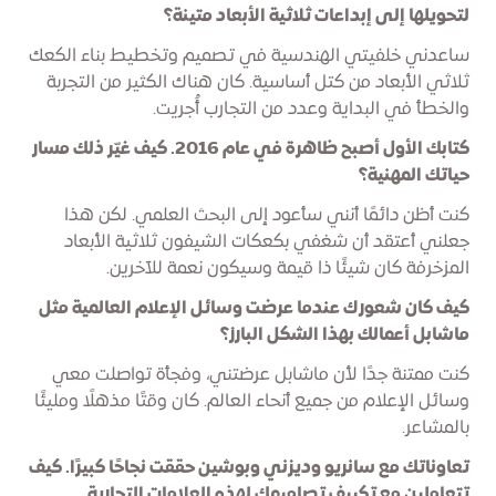
لتحويلها إلى إبداعات ثلاثية الأبعاد متينة؟
ساعدني خلفيتي الهندسية في تصميم وتخطيط بناء الكعك
ثلاثي الأبعاد من كتل أساسية. كان هناك الكثير من التجربة
والخطأ في البداية وعدد من التجارب أُجريت.
كتابك الأول أصبح ظاهرة في عام 2016. كيف غيّر ذلك مسار
حياتك المهنية؟
كنت أظن دائمًا أنني سأعود إلى البحث العلمي. لكن هذا
جعلني أعتقد أن شغفي بكعكات الشيفون ثلاثية الأبعاد
المزخرفة كان شيئًا ذا قيمة وسيكون نعمة للآخرين.
كيف كان شعورك عندما عرضت وسائل الإعلام العالمية مثل
ماشابل أعمالك بهذا الشكل البارز؟
كنت ممتنة جدًا لأن ماشابل عرضتني، وفجأة تواصلت معي
وسائل الإعلام من جميع أنحاء العالم. كان وقتًا مذهلًا ومليئًا
بالمشاعر.
تعاوناتك مع سانريو وديزني وبوشين حققت نجاحًا كبيرًا. كيف
تتعاملين مع تكييف تصاميمك لهذه العلامات التجارية