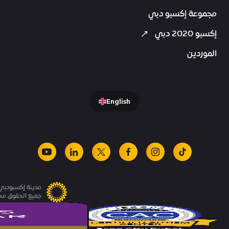
مجموعة إكسبو دبي
إكسبو 2020 دبي
الموردين
English
youtube
linkedin
facebook
x
instagram
tiktok
مدينة إكسبودبي.
جميع الحقوق م