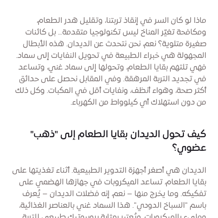
ماذا لو كان السر في إنقاذ تربتنا، وتقليل هدر الطعام،
ومكافحة تغيّر المناخ ليس تكنولوجيا متقدمة… بل كائنات
صغيرة متلوية؟ نعم، نحن نتحدث عن الديدان. هذه الأبطال
المجهولة هي خبراء الطبيعة في تحويل النفايات إلى سماد.
فهي تلتهم بقايا الطعام، وتحولها إلى سماد غني، وتساعد
في تجديد التربة المرهقة. وفي المقابل نحصل على حدائق
أكثر صحة، وهواء أنظف، ونفايات أقل في المكبات. وكل ذلك
من دون استهلاك أي كيلوواط من الكهرباء.
كيف تحول الديدان بقايا الطعام إلى "ذهب"
عضوي؟
الديدان هي أصغر أجهزة التدوير الطبيعية. أثناء تغذيتها على
بقايا الطعام، تساعد الميكروبات في جهازها الهضمي على
تفكيكه. وما يخرج منها – نعم، إنه فضلات الديدان – يُعرف
باسم "السباخ الدودي". هذا السماد غني بالعناصر الغذائية،
ومليء بالميكروبات، ويُعتبر بمثابة بروبيوتيك طبيعي للتربة.