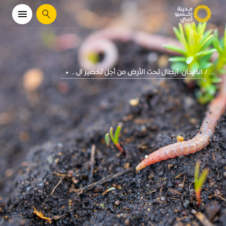
يبحث
الديدان: أبطال تحت الأرض من أجل تخضير ال...
...