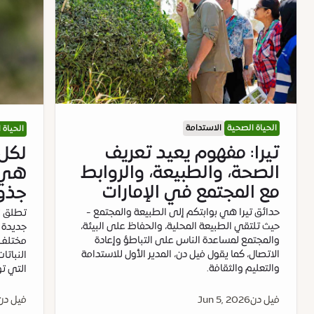
الحياة الصحية
الاستدامة
الحياة 
تيرا: مفهوم يعيد تعريف
لكل 
الصحة، والطبيعة، والروابط
هي ا
مع المجتمع في الإمارات
جذو
حدائق تيرا هي بوابتكم إلى الطبيعة والمجتمع -
تطلق "ت
حيث تلتقي الطبيعة المحلية، والحفاظ على البيئة،
جديدة 
والمجتمع لمساعدة الناس على التباطؤ وإعادة
مختلف أ
الاتصال، كما يقول فيل دن، المدير الأول للاستدامة
النباتا
والتعليم والثقافة.
التي توا
فيل دن
Jun 5, 2026
فيل دن