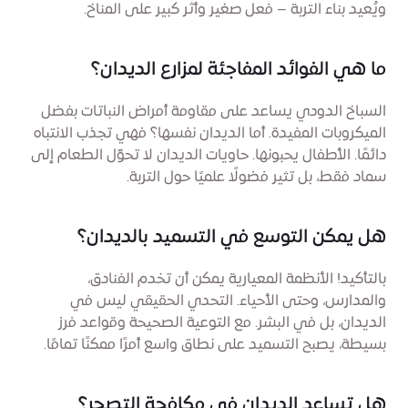
ويُعيد بناء التربة – فعل صغير وأثر كبير على المناخ.
ما هي الفوائد المفاجئة لمزارع الديدان؟
السباخ الدودي يساعد على مقاومة أمراض النباتات بفضل
الميكروبات المفيدة. أما الديدان نفسها؟ فهي تجذب الانتباه
دائمًا. الأطفال يحبونها. حاويات الديدان لا تحوّل الطعام إلى
سماد فقط، بل تثير فضولًا علميًا حول التربة.
هل يمكن التوسع في التسميد بالديدان؟
بالتأكيد! الأنظمة المعيارية يمكن أن تخدم الفنادق،
والمدارس، وحتى الأحياء. التحدي الحقيقي ليس في
الديدان، بل في البشر. مع التوعية الصحيحة وقواعد فرز
بسيطة، يصبح التسميد على نطاق واسع أمرًا ممكنًا تمامًا.
هل تساعد الديدان في مكافحة التصحر؟