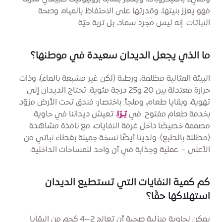
فهو يعزز بنيتها، وقدرتها على الاحتفاظ بالمياه، وصحة
النباتات. إنه ليس مجرد سماد، بل تربة حيّة.
ما الذي يجعل الديدان سعيدة في موطنها؟
البيئة المثالية مظلمة، ورطبة (لكن غير مشبعة بالماء)، وذات
حرارة معتدلة بين 20 و25 درجة مئوية. تحتاج الديدان إلى
تهوية، وبقايا طعام، وملجأ. باختصار: فندق تحت الأرض مزوّد
بخدمة طعام مفتوح. في
تِـرّا
، تعيش ديداننا في حاوية
مصممة خصيصًا داخل غرفة النفايات، مع نافذة مشاهدة
(مظللة بالطبع). ولدينا أيضًا نسخة جميلة بغطاء نباتي من
الأعلى – عملية وجذابة في آن واحد للمساحات الداخلية.
كم كمية النفايات التي تستطيع الديدان
استهلاكها حقًا؟
يمكن لحاوية منزلية صحية أن تعالج 2–4 كجم من البقايا