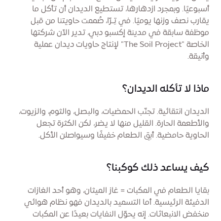
أسبوعيًا. وبمجرد ازدهارها، تستطيع الديدان أن تأكل ما
يقارب نصف وزنها يوميًا. في تِـرّا، صُممت حاويتنا من قبل
موظفة سابقة في مدينة إكسبو دبي، تدير الآن شركتها
الخاصة "The Soil Project" لإنتاج حاويات ديدان عملية
وأنيقة.
ماذا لا تأكله الديدان؟
الديدان انتقائية. تجنّب الحمضيات، والبصل، والثوم، والزيوت،
والأطعمة الحارة. القليل منها لا يضر، لكن الكثرة تجعل
الحاوية حامضية. أبقِ الطعام خفيفًا وسيواصلن الأكل.
كيف يساعد ذلك كوكبنا؟
بقايا الطعام في المكبات = غاز الميثان، وهو أحد الغازات
الدفيئة الرئيسية. أما التسميد بالديدان فهو نظام هوائي
منخفض الانبعاثات. إنه يحوّل النفايات بعيدًا عن المكبات