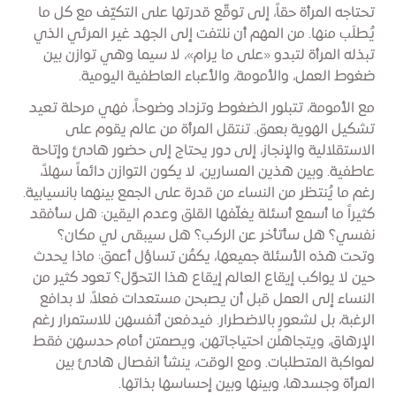
تحتاجه المرأة حقاً، إلى توقّع قدرتها على التكيّف مع كل ما
يُطلَب منها. من المهم أن نلتفت إلى الجهد غير المرئي الذي
تبذله المرأة لتبدو «على ما يرام»، لا سيما وهي توازن بين
ضغوط العمل، والأمومة، والأعباء العاطفية اليومية.
مع الأمومة، تتبلور الضغوط وتزداد وضوحاً، فهي مرحلة تعيد
تشكيل الهوية بعمق. تنتقل المرأة من عالم يقوم على
الاستقلالية والإنجاز، إلى دور يحتاج إلى حضور هادئ وإتاحة
عاطفية. وبين هذين المسارين، لا يكون التوازن دائماً سهلاً،
رغم ما يُنتظر من النساء من قدرة على الجمع بينهما بانسيابية.
كثيراً ما أسمع أسئلة يغلّفها القلق وعدم اليقين: هل سأفقد
نفسي؟ هل سأتأخر عن الركب؟ هل سيبقى لي مكان؟
وتحت هذه الأسئلة جميعها، يكمُن تساؤل أعمق: ماذا يحدث
حين لا يواكب إيقاع العالم إيقاع هذا التحوّل؟ تعود كثير من
النساء إلى العمل قبل أن يصبحن مستعدات فعلاً، لا بدافع
الرغبة، بل لشعورٍ بالاضطرار. فيدفعن أنفسهن للاستمرار رغم
الإرهاق، ويتجاهلن احتياجاتهن، ويصمتن أمام حدسهن فقط
لمواكبة المتطلبات. ومع الوقت، ينشأ انفصال هادئ بين
المرأة وجسدها، وبينها وبين إحساسها بذاتها.