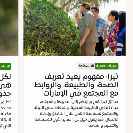
الحياة الصحية
الاستدامة
الحياة 
تيرا: مفهوم يعيد تعريف
لكل 
الصحة، والطبيعة، والروابط
هي ا
مع المجتمع في الإمارات
جذو
حدائق تيرا هي بوابتكم إلى الطبيعة والمجتمع -
تطلق "ت
حيث تلتقي الطبيعة المحلية، والحفاظ على البيئة،
جديدة 
والمجتمع لمساعدة الناس على التباطؤ وإعادة
مختلف أ
الاتصال، كما يقول فيل دن، المدير الأول للاستدامة
النباتا
والتعليم والثقافة.
التي توا