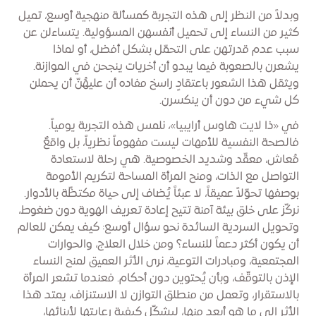
وبدلاً من النظر إلى هذه التجربة كمسألة منهجية أوسع، تميل
كثير من النساء إلى تحميل أنفسهن المسؤولية. يتساءلن عن
سبب عدم قدرتهن على التحمّل بشكل أفضل، أو لماذا
يشعرن بالصعوبة فيما يبدو أن أخريات ينجحن في الموازنة.
ويثقل هذا الشعور باعتقادٍ راسخ مفاده أن عليهُنّ أن يحملن
كل شيء من دون أن ينكسرن.
في «ذا لايت هاوس أرايبيا»، نلمس هذه التجربة يومياً.
فالصحة النفسية للأمهات ليست مفهوماً نظرياً، بل واقعٌ
مُعاش، معقّد وشديد الخصوصية. هي رحلة لاستعادة
التواصل مع الذات، ومنح المرأة المساحة لتكريم الأمومة
بوصفها تحوّلاً عميقاً، لا عبئاً يُضاف إلى حياة مكتظّة بالأدوار.
نركّز على خلق بيئة آمنة تتيح إعادة تعريف الهوية دون ضغوط،
وتحويل السردية السائدة نحو سؤال أوسع: كيف يمكن للعالم
أن يكون أكثر دعماً للنساء؟ ومن خلال العلاج، والحوارات
المجتمعية، ومبادرات التوعية، نرى الأثر العميق لمنح النساء
الإذن بالتوقّف، وبأن يُحتوين دون أحكام. فعندما تشعر المرأة
بالاستقرار، وتعمل من منطلق التوازن لا الاستنزاف، يمتد هذا
الأثر إلى ما هو أبعد منها، ليشكّل كيفية رعايتها لأبنائها،