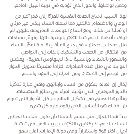
وعمق تواصلها، والدور الذي تؤديه في تربية الجيل القادم.
لهذا السبب، تحتاج الصحة النفسية للمرأة إلى قدر أكبر من
الوعي والاهتمام. فالكثير مما تحمله النساء يبقى غير مرئي
أو مُقلَّلاً من شأنه. ومع اتساع التوقعات المفروضة عليهن، لم
تواكب أنظمة الدعم هذا التغيّر بالوتيرة ذاتها. وتوفّر مساحات
مثل «مجلس صحتها» في جناح المرأة بيئة آمنة تمكّن النساء
من الانتقال من الصمت والتشكيك بالذات إلى التواصل
والشعور بالانتماء. وبالنسبة لـ«ذا لايتهاوس العربية»، يعكس
التواجد في مثل هذه المبادرات التزاماً مشتركاً بتحويل الحوار
من الوصم إلى الانفتاح، ومن العزلة إلى الفهم والدعم.
يُقال إن العالم يتكوّن من النساء وأبنائهن، وهي عبارة تذكّرنا
بالدور الجوهري الذي تؤديه المرأة في تطوّر المجتمعات،
وتأثيرها العميق في تشكيل العالم عبر كل الأدوار التي تقوم
بها. فذلك هو الأساس الذي يقوم عليه كل شيء.
يبدأ هذا التحوّل حين نسمح لأنفسنا بأن نكون. فعندما تحظى
النساء بالدعم، لا يكتفين بالتكيّف، بل يساهمن في تنشئة
أجيال أكثر قوة واستقراراً. وفي دولة الإمارات، أعلن سمو