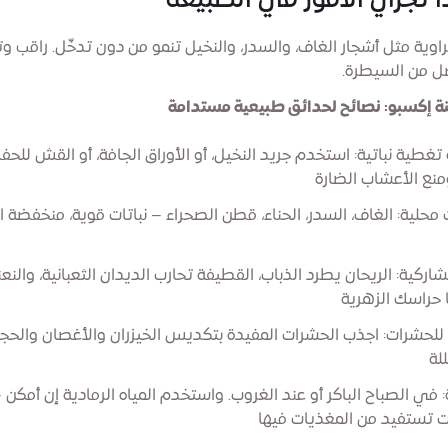
راوية مثل أشجار الغاف، والسدر، والنخيل تنمو من دون تدخّل. راقب وتع
ل من السيطرة.
ة إكسبو: نصائح لحدائق طبيعية مستدامة
غطية نباتية: استخدم جريد النخيل، أو الأوراق الجافة، أو القش للح
منع الأعشاب الضارة
ت محلية: الغاف، السدر، الحناء، قطن الصحراء – نباتات قوية، منخفضة ا
تشاركية: الريحان يطرد الذباب، القطيفة تحارب الديدان الثعبانية، والنعن
ا حراسك الزهرية
ًا للحشرات: اجذب الحشرات المفيدة بتكديس الخيزران والأغصان والحج
لة
: في الصباح الباكر أو عند الغروب. واستخدم المياه الرمادية إن أمكن –
ات تستفيد من المغذيات فيها