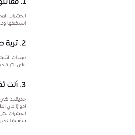
1. مقاتلو الصحراء يعملون بجد
الحشرات المح
استضفها ودعه
2. تربة صحية = نباتات سعيدة
مبيدات الأعش
على التربة حي
3. أنت تغذّي أكثر من مجرد نباتات
حديقتك هي نظ
أدوارًا في ال
الحشرات مثل 
سوسة النخيل 