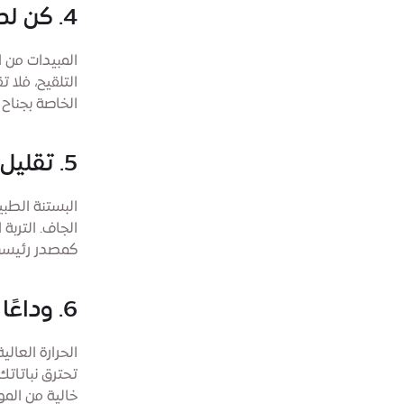
4. كن لطيفًا مع النحل
المبيدات من ا
التلقيح، فلا 
الخاصة بجناح تِ
5. تقليل هدر المياه
البستنة الطبي
الجاف. التربة
كمصدر رئيسي 
6. وداعًا للحروق الكيميائية
الحرارة العال
تحترق نباتاتك
خالية من المو