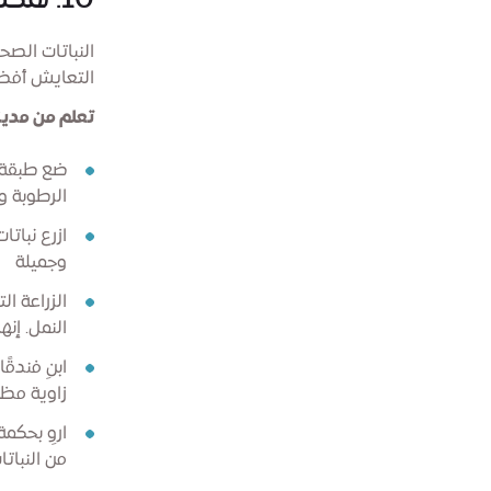
10. هكذا تجري الأمور في الطبيعة
النباتات الصح
التعايش أفض
تعلم من مدين
ضع طبقة ت
الرطوبة و
ازرع نباتا
وجميلة
الزراعة ال
النمل. إنه
ابنِ فندق
زاوية مظل
اروِ بحكمة
من النبات