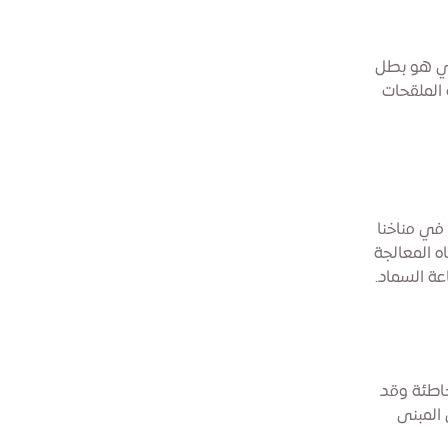
حلي هو بطل
 الملقحات
 في مناخنا
ه المعالجة
ة السماد.
 خاطئة وقد
 المبنى