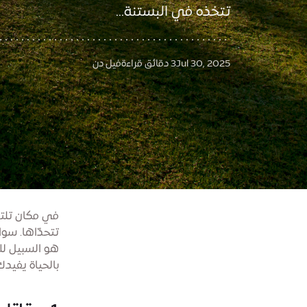
تتخذه في البستنة...
Jul 30, 2025
3 دقائق قراءة
فيل دن
في مكان تلتقي
تتحدّاها. سواء
هو السبيل للا
بالحياة يفيدك