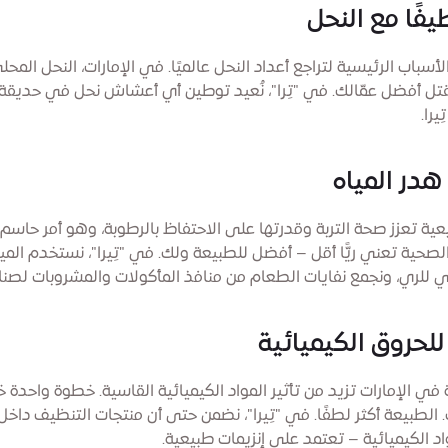
لأسباب الرئيسية لتراجع أعداد النحل عالميًا. في الإمارات، النحل الم
تقتل أفضل عمّالك. في "تِرا"، نُعيد توطين أي أعشاش نحل في حديقة
يرا.
عية تعزز صحة التربة وقدرتها على الاحتفاظ بالرطوبة، وهو أمر حاسم
 الصحية تعني ريًّا أقل – أفضل للطبيعة ولك. في "تِيرا"، نستخدم الميا
للري، ونجمع نفايات الطعام من منافذ المأكولات والمشروبات لصناع
ية في الإمارات تزيد من تأثير المواد الكيميائية القاسية. خطوة واحدة
. الطبيعة أكثر لطفًا. في "تِيرا"، نضمن حتى أن منتجات التنظيف داخل
اد الكيميائية – تعتمد على إنزيمات طبيعية.