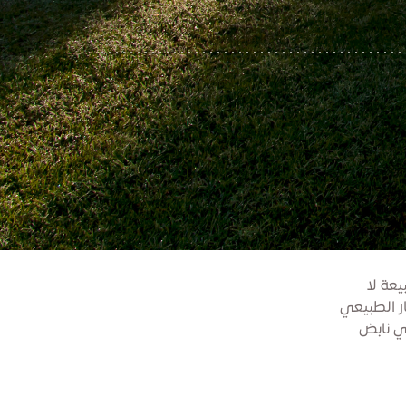
يعة لا
يار الطبيعي
ئي نابض