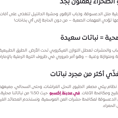
لية مثل الدعسوقة، وذباب الزهور، وحشرة الدانتيل تتغذى على آفات 
ا تؤدي المهمات الصعبة – من دون الحاجة إلى أي بخاخات!
اب والحشرات تعطل التوازن الميكروبي تحت الأرض. الطرق الطبيعي
ة ومتوازنة وغنية – وهو أمر ضروري في ظروف التربة الرملية بالإمارات
ام بيئي مصغر. الطيور، النحل، الفراشات، وحتى السحالي، جميعهم
تلقيح ومكافحة الآفات.
في مدينة إكسبو
، حيث 50% من نباتاتنا مح
الدعسوقة لمكافحة حشرات المن الموسمية، ونستخدم المصائد الفير
الحمراء.