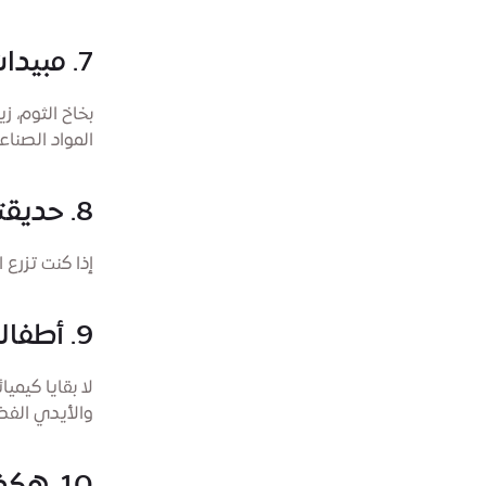
7. مبيدات منزلية من مطبخك
بخاخ الثوم، زي
المواد الصناعي
8. حديقتك = منطقة وجباتك الخفيفة
إذا كنت تزرع 
9. أطفالك وحيواناتك الأليفة سيشكرونك
لا بقايا كيمي
والأيدي الفض