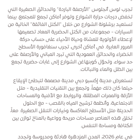
تجرب لوس أنجلوس "الأرصفة الباردة" والحدائق الصغيرة التي
تخفض درجات حرارة الشوارع وتوفر أماكن تجمع للمجتمع، بينما
تستعيد برشلونة الشوارع من خلال "الكتل الفائقة" الخالية من
السيارات - مجموعات من الكتل الحضرية المعاد تصميمها
لإعطاء الأولوية للمشاة وحياة الأحياء على حساب حركة
المرور العابرة. في أماكن أخرى، تجرب سنغافورة الأسطح
الخضراء والحدائق العمودية التي تبرد المباني والأرصفة على
حد سواء، وتحوّل كوبنهاغن الشوارع إلى غابات حضرية تجمع
بين الظل والماء والنباتات.
تستعرض مدينة إكسبو دبي مدينة مصممة لتبطئ الإيقاع
حيثما كان ذلك مهماً، وتجمع بين التقنيات التقليدية - مثل
الأزقة والممرات المظللة، والروابط مع الأفنية والمساحات
الاجتماعية، وأنظمة ترشيح المياه بالقصب - مع الحلول
الحديثة مثل الأسطح العاكسة وخيارات التنقل الصغيرة. معاً،
تخلق هذه العناصر مساحات مريحة وواعية بالمناخ توازن بين
الكثافة ومساحة التنفس.
في عام 2026، المدن المزدهرة هادئة ومدروسة وتجدد