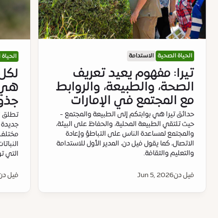
الحياة الصحية
الاستدامة
الحياة 
تيرا: مفهوم يعيد تعريف
لكل 
الصحة، والطبيعة، والروابط
هي ا
مع المجتمع في الإمارات
جذو
حدائق تيرا هي بوابتكم إلى الطبيعة والمجتمع -
تطلق "ت
حيث تلتقي الطبيعة المحلية، والحفاظ على البيئة،
جديدة 
والمجتمع لمساعدة الناس على التباطؤ وإعادة
مختلف أ
الاتصال، كما يقول فيل دن، المدير الأول للاستدامة
النباتا
والتعليم والثقافة.
التي توا
فيل دن
Jun 5, 2026
فيل دن