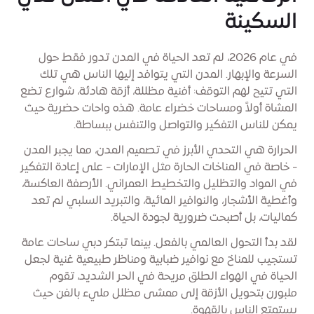
السكينة
في عام 2026، لم تعد الحياة في المدن تدور فقط حول
السرعة والإبهار. المدن التي يتوافد إليها الناس هي تلك
التي تتيح لهم التوقف: أفنية مظللة، أزقة هادئة، شوارع تضع
المشاة أولاً ومساحات خضراء عامة. هذه واحات حضرية حيث
يمكن للناس التفكير والتواصل والتنفس ببساطة.
الحرارة هي التحدي الأبرز في تصميم المدن، مما يجبر المدن
- خاصة في المناخات الحارة مثل الإمارات - على إعادة التفكير
في المواد والتظليل والتخطيط العمراني. الأرصفة العاكسة،
وأغطية الأشجار، والنوافير المائية، والتبريد السلبي لم تعد
كماليات، بل أصبحت ضرورية لجودة الحياة.
لقد بدأ التحول العالمي بالفعل. بينما تبتكر دبي ساحات عامة
تستجيب للمناخ مع نوافير ضبابية ومناظر طبيعية غنية لجعل
الحياة في الهواء الطلق مريحة في الحر الشديد، تقوم
ملبورن بتحويل الأزقة إلى ممشى مظلل مليء بالفن حيث
يستمتع الناس بالقهوة.