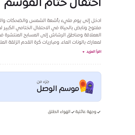
احتفال ختام الموسم
ادخل إلى يوم مليء بأشعة الشمس والضحكات واللحظ
مفتوح ونابض بالحياة في الاحتفال الختامي الكبير ل
العملاقة ومناطق الرشاش إلى المسابح المنتشرة في 
لمعارك بالونات الماء، ومباريات كرة القدم الزلقة الم
يمكن للأطفال الجري والتسابق واللعب عبر المناطق المب
اقرأ المزيد
في أرجاء المكان. بعيداً عن الماء، يمكن للضيوف 
والتجارب المنبثقة، مما يخلق توازناً مثالياً بين اللع
الرئيسي لحظات أعياد ميلاد مميزة على مدار اليوم، 
قطع الكعكة والترفيه والفرح المشترك تحت القبة. مع
جزء من
والمفاجآت في كل زاوية، هذا أكثر من مجرد يوم نز
موسم الوصل
انضم إلينا في رحلة أخيرة مليئة باللعب ونحن نُسدل 
التواصل على
events@expocitydubai.ae
*جميع 
وجهة عائلية
الهواء الطلق