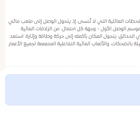
ات العائلية التي لا تُنسى، إذ يتحول الوصل إلى ملعب مائي
موسم الوصل الأول - وجهة كل احتفال. من الزلاقات المائية
الحدائق، يتحول المكان بأكمله إلى حركة وطاقة وإثارة. استعد
ليئة بالضحكات، والألعاب المائية التفاعلية المصممة لجميع الأعمار.
للة المميزة، بينما تتبرد العائلات معاً وتستمتع بمرح لا نهاية له
استكشاف مزيج حيوي من شاحنات الطعام والمأكولات المنعشة
ب والاسترخاء للعائلة بأكملها. إضافةً إلى الاحتفال، تستضيف المسرح
حيث يمكن للعائلات الاحتفال بالمناسبات الكبيرة لصغارهم مع
 الموسيقى التي تضبط الأجواء، والنوافير في أوج انسيابها،
هة - إنه الفصل الأخير من موسم جمع كل احتفال في وجهة واحدة.
الستار على الموسم معاً. لاستفسارات حفلات أعياد الميلاد يرجى
الأنشطة مشمولة - حتى نفاد الكميات.