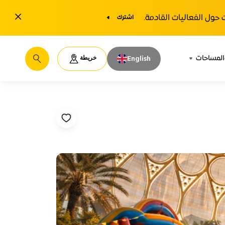
1y.close
حول الفعاليات القادمة.
اشترك
خريطة
المساحات
English
يبحث