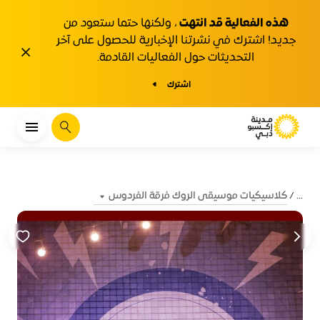
هذه الفعالية قد انتهت
، ولكنها حتما ستعود من
جديد! اشترك في نشرتنا الإخبارية للحصول على آخر
1y.close
التحديثات حول الفعاليات القادمة.
اشترك
يبحث
كلاسيكيات موسيقى الروك فرقة الفردوس
...