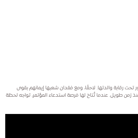
تحت رقابة والدتها. لاحقًا، ومع فقدان شعبها إيمانهم بقوى
زمن طويل. عندما تُتاح لها فرصة استدعاء المؤتمر، تواجه لحظة