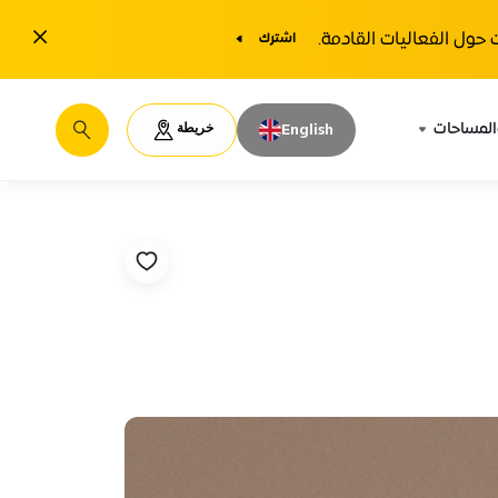
1y.close
حول الفعاليات القادمة.
اشترك
خريطة
المساحات
English
يبحث