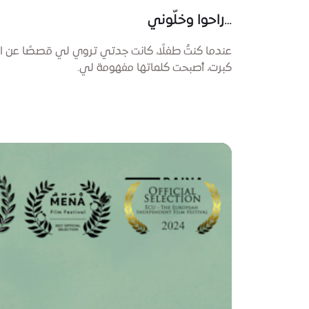
…راحوا وخلّوني
عندما كنتُ طفلًا، كانت جدتي تروي لي قصصًا عن الش
كبرت، أصبحت كلماتها مفهومة لي.