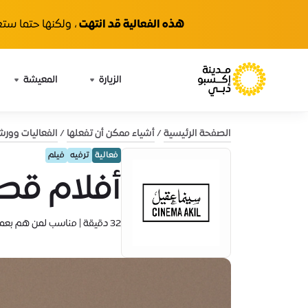
هذه الفعالية قد انتهت
، ولكنها حتما ستع
الزيارة
المعيشة
الصفحة الرئيسية
أشياء ممكن أن تفعلها
الفعاليات وور
فعالية
ترفيه
فيلم
أفلام قط
32 دقيقة | مناسب لمن هم بعمر الـ 13 وأكبر