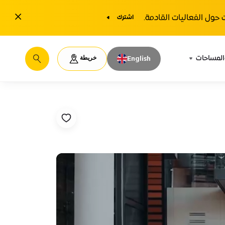
1y.close
حول الفعاليات القادمة.
اشترك
خريطة
المساحات
English
يبحث