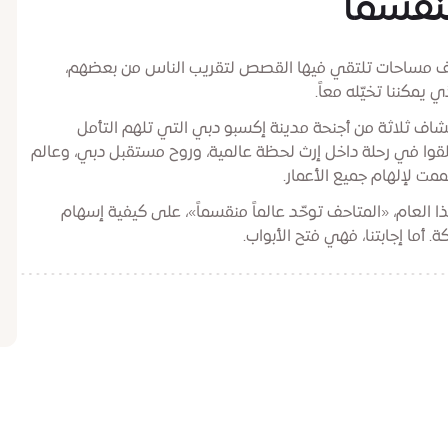
نقسماً
احف مساحات تلتقي فيها القصص لتقريب الناس من بعضهم،
يمكننا تخيّله معاً.
اف ثلاثة من أجنحة مدينة إكسبو دبي التي تلهم التأمل
والتواصل. من 16 إلى 18 مايو 2026، انطلقوا في رحلة داخل إرث لحظة عالمية، وروح مستقبل دبي، وعالم
مت لإلهام جميع الأعمار.
 موضوع المجلس الدولي للمتاحف (ICOM) لهذا العام، «المتاحف توحّد عالماً منقسماً»، على كيفية إسهام
أما إجابتنا، فهي فتح الأبواب.