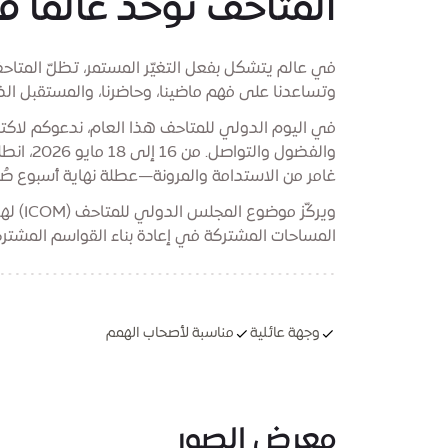
المتاحف توحّد عالماً م
في عالم يتشكل بفعل التغيّر المستمر، تظلّ المت
وتساعدنا على فهم ماضينا، وحاضرنا، والمستقبل الذي 
في اليوم الدولي للمتاحف هذا العام، ندعوكم لاكتش
والفضول 
غامر من الاستدامة والمرونة—عطلة نهاية أسبوع صُم
ويركّز
المساحات المشتركة في إعادة بناء القواسم المشتركة. 
وجهة عائلية
مناسبة لأصحاب الهمم
معرض الصور