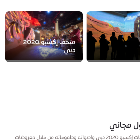
متحف إكسبو 2020
دبي
استعد تجربة إرث ملتقى العالم. عِش من جديد لحظات إكسبو 2020 دبي وأصواته وطموحاته من خلال معروضات