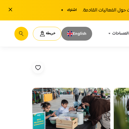
1y.close
حول الفعاليات القادمة.
اشترك
خريطة
المساحات
English
يبحث