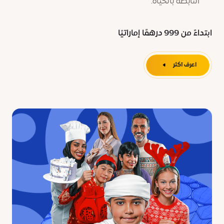
النابضة بالحياة.
ابتداءً من 999 درهمًا إماراتيًا
اعرف آكثر