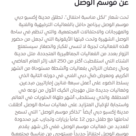
عن موسم الوصل
تحت شعار "لكل مناسبة احتفال"، تطلق مدينة إكسبو دبي
موسم الوصل ببرنامج حافل بالفعاليات الترفيهية والفنية
والمهرجانات والاحتفالات المجتمعية، والتي تنظم في ساحة
الوصل الشهيرة وتحت قبتها الأيقونية التي تجعل من حضور
هذه الفعاليات تجربة لا تنسى للكبار والصغار. سيستمتع
الزوار بعدد من الفعاليات الجماهيرية المتجددة، مثل مدينة
الشتاء التي استقطبت أكثر من 250 الف زائر العام الماضي،
وحيّ رمضان التراثي بفعاليات وأنشطة مستوحاة من الشهر
الكريم، ومعرض ضيّ دبي الفني في دورته الثانية الذي
يسلط الضوء على أعمل سبعة فنانين إماراتيين مبدعين،
وفعاليات جديدة مثل مهرجان الكيك الأول من نوعه في
المنطقة، والذي يستقطب أشهر طهاة الحلويات في العالم.
واستجابة للإقبال المتزايد على فعاليات ساحة الوصل، أطلقت
مدينة إكسبو دبي أيضاً "تذاكر موسم الوصل" التي تسمح
لحاملها مع طفل دون 12 عاماً بزيارات وتجارب غير محدودة
للعديد من فعاليات موسم الوصل، ففي كل شهر، يقدم
موسم الوصل احتفالاً جديداً مستوحى من مناسبة مجتمعية