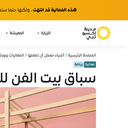
هذه الفعالية قد انتهت
، ولكنها حتما ستع
الزيارة
المعيشة
الصفحة الرئيسية
أشياء ممكن أن تفعلها
الفعاليات وور
فعالية
رياضة
سباق بيت الفن ل