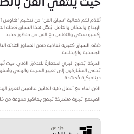
حيث يلتقي الفن بالصح
نُقدّم لكم فعالية "سباق الفن" من تنظيم "هاوس أو
الإبداع والمكان والتأمل. يُمثّل هذا السباق نقطة ا
إكسبو سيتي والتفاعل مع الفن من منظور جديد.
صُمّم السباق كتجربة ثقافية ضمن المحاور الثلاثة ال
الجسدية والإبداعية.
الحركة: يُصبح الجري استعارةً للتدفق الفني، حيث ت
يُدعى المشاركون إلى تغيير السرعة والوعي وأسلوب
ديناميكية مُجسّدة.
الفن: لقاء مع أعمال فنية لفنانين عالميين لتعزيز ال
المجتمع: تجربة مشتركة تجمع جماهير متنوعة من خلال
جزء من