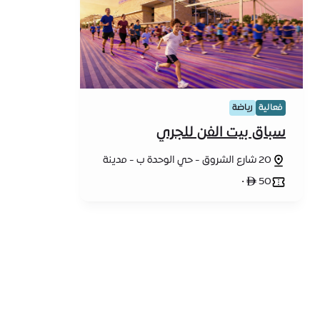
فعالية
رياضة
سباق بيت الفن للجري
20 شارع الشروق - حي الوحدة ب - مدينة
إكسبو دبي - دبي
50 ê •