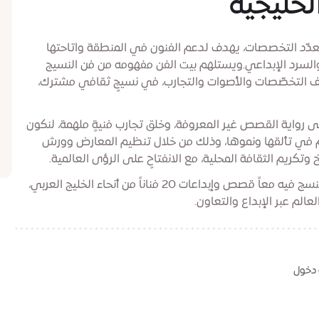
لخليجية
دّد التخصصات، يهدف لدعم الفنون في المنطقة واتاحتها
والسرد الإبداعي.ويستلهم بيت الفن مفهومه من فن النسيج
لف التخصّصات والأصوات والتجارب، في نسيجٍ ثقافي مشترك،
لى رواية القصص غير المعروفة، وخلق تجارب فنيةٍ ملهمة، لنكون
هم في تألقها ونموها، وذلك من خلال تنظيم المعارض وورش
وتكريم الثقافة المحلية، مع الانفتاحٍ على الرؤى العالمية.
ويقدم بيت الفن معرضه الافتتاحي "تشابُك"، الذي ننسج فيه معاً قصص وإبداعات 20 فناناً من أنحاء الخليج العربي،
 دخول