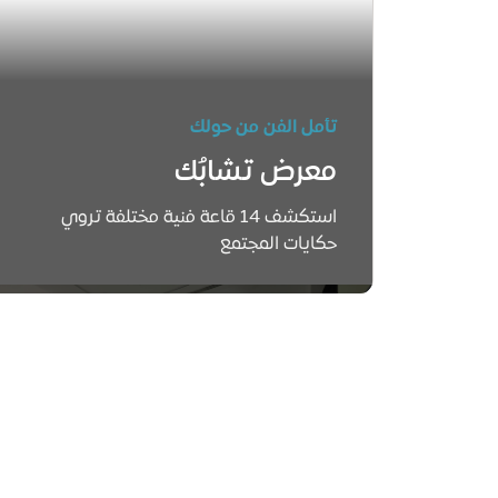
تأمل الفن من حولك
معرض تشابُك
استكشف 14 قاعة فنية مختلفة تروي
حكايات المجتمع
Learn more