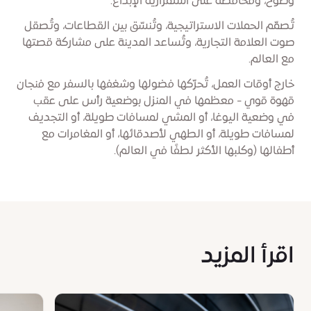
وضوح، ومُحافظةً على استمرارية الإبداع.
تُصمّم الحملات الاستراتيجية، وتُنسّق بين القطاعات، وتُصقل
صوت العلامة التجارية، وتُساعد المدينة على مشاركة قصتها
مع العالم.
خارج أوقات العمل، تُحرّكها فضولها وشغفها بالسفر مع فنجان
قهوة قوي - معظمها في المنزل بوضعية رأس على عقب
في وضعية اليوغا، أو المشي لمسافات طويلة، أو التجديف
لمسافات طويلة، أو الطهي لأصدقائها، أو المغامرات مع
أطفالها (وكلبها الأكثر لطفًا في العالم).
اقرأ المزيد