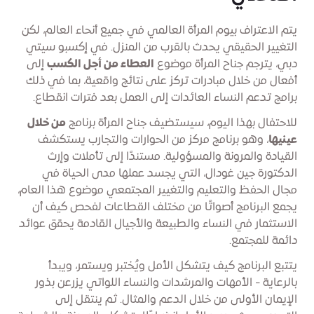
يتم الاعتراف بيوم المرأة العالمي في جميع أنحاء العالم، لكن
التغيير الحقيقي يحدث بالقرب من المنزل. في إكسبو سيتي
دبي، يترجم جناح المرأة موضوع
العطاء من أجل الكسب
إلى
أفعال من خلال مبادرات تركز على نتائج واقعية، بما في ذلك
برامج تدعم النساء العائدات إلى العمل بعد فترات انقطاع.
للاحتفال بهذا اليوم، سيستضيف جناح المرأة برنامج
من خلال
عينيها
، وهو برنامج مركز من الحوارات والتجارب يستكشف
القيادة والمرونة والمسؤولية. مستندًا إلى تأملات وإرث
الدكتورة جين غودال، التي يجسد عملها مدى الحياة في
مجال الحفظ والتعليم والتغيير المجتمعي موضوع هذا العام،
يجمع البرنامج أصواتًا من مختلف القطاعات لفحص كيف أن
الاستثمار في النساء والطبيعة والأجيال القادمة يحقق عوائد
دائمة للمجتمع.
يتتبع البرنامج كيف يتشكل الأمل ويُختبر ويستمر، ويبدأ
بالرعاية - الأمهات والمرشدات والنساء اللواتي يزرعن بذور
الإيمان الأولى من خلال الدعم والمثال. ثم ينتقل إلى