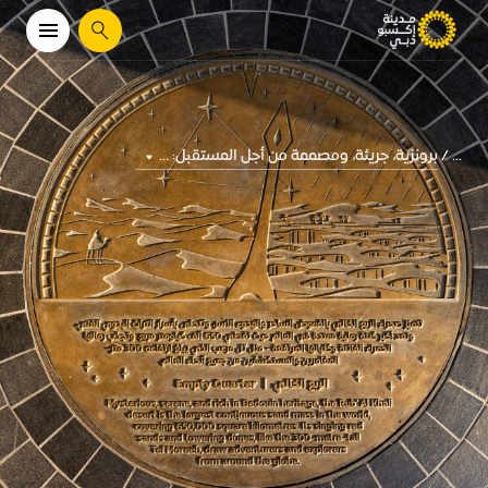
يبحث
برونزية، جريئة، ومصممة من أجل المستقبل: ...
...