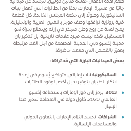
صمم هذه الأعمال خمسة فنانين دوليين، لتجسد كل ميدالية
جانبًا من مسيرة الإمارات، بدءًا من الطائرات التي تعمل بنبات
الساليكورنيا، وصولًا إلى حكمة المجلس الخالدة. كل قطعة
فنية برونزية ترافقها وصف موجز باللغتين العربية والإنجليزية،
يمنح لمحة عن روح وطن متجذر في إرثه ويتطلع بجرأة نحو
المستقبل. هذه ليست مجرد علامات تاريخية، بل تذكير بأن
مدينة إكسبو دبي، المدينة المصممة من أجل الغد، مرتبطة
بعمق بالقصص التي صنعت حاضرها.
بعض الميداليات البارزة التي قد تراها:
الساليكورنيا
: نبات إماراتي متواضع يُسهم في إعادة
ابتكار الطيران بتوفير بديل أخضر لوقود الطائرات.
2013
: يرمز إلى فوز الإمارات باستضافة إكسبو
العالمي 2020، كأول دولة في المنطقة تحقق هذا
الإنجاز.
الشراكات
: تجسد التزام الإمارات بالتعاون الدولي
والمساعدات الإنسانية.