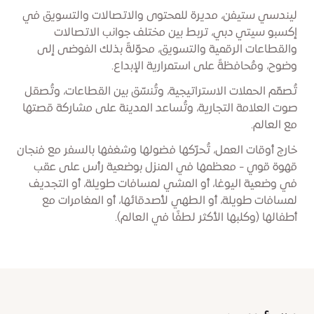
ليندسي ستيفن، مديرة للمحتوى والاتصالات والتسويق في
إكسبو سيتي دبي، تربط بين مختلف جوانب الاتصالات
والقطاعات الرقمية والتسويق، محوّلةً بذلك الفوضى إلى
وضوح، ومُحافظةً على استمرارية الإبداع.
تُصمّم الحملات الاستراتيجية، وتُنسّق بين القطاعات، وتُصقل
صوت العلامة التجارية، وتُساعد المدينة على مشاركة قصتها
مع العالم.
خارج أوقات العمل، تُحرّكها فضولها وشغفها بالسفر مع فنجان
قهوة قوي - معظمها في المنزل بوضعية رأس على عقب
في وضعية اليوغا، أو المشي لمسافات طويلة، أو التجديف
لمسافات طويلة، أو الطهي لأصدقائها، أو المغامرات مع
أطفالها (وكلبها الأكثر لطفًا في العالم).