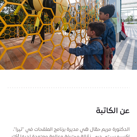
عن الكاتبة
الدكتورة مريم حمّال هي مديرة برنامج الملقحات في "تيرا"،