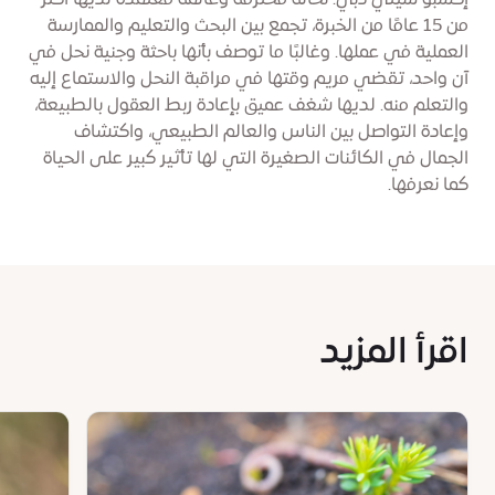
إكسبو سيتي دبي. نحّالة محترفة وعالمة معتمدة لديها أكثر
من 15 عامًا من الخبرة، تجمع بين البحث والتعليم والممارسة
العملية في عملها. وغالبًا ما توصف بأنها باحثة وجنية نحل في
آن واحد، تقضي مريم وقتها في مراقبة النحل والاستماع إليه
والتعلم منه. لديها شغف عميق بإعادة ربط العقول بالطبيعة،
وإعادة التواصل بين الناس والعالم الطبيعي، واكتشاف
الجمال في الكائنات الصغيرة التي لها تأثير كبير على الحياة
كما نعرفها.
اقرأ المزيد