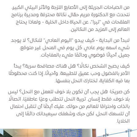
من الصباحات الجريئة إلى الأصابع اللزجة والأثر البيئي الكبير،
نتحدث مع الدكتورة مريم حمّال، نحّالة محترفة ومديرة برنامج
الملقحات في "تيرا"، عن الحياة داخل الخلية - ولماذا يحتاج
العالم إلى المزيد من النحّالين.
لنبدأ من البداية - كيف يبدو "اليوم العادي" للنحّال؟ لا يوجد
شيء اسمه يوم عادي. كل يوم في المنحل غير متوقع،
جميل، أحيانًا فوضوي ودائمًا مليء بالمفاجآت.
كيف يصبح الشخص نحّالًا؟ هل هناك مصافحة سرية؟ يبدأ
الأمر بالفضول وحب عميق للطبيعة. وأحيانًا، إذا كنت محظوظًا
بما فيه الكفاية، تختارك النحل بنفسها.
كن صريحًا: هل يجب أن تكون بلا خوف للعمل مع النحل؟ ليس
بلا خوف، فقط إنسان. تربية النحل تتطلب وعيًا عاطفيًا، اتصالًا
بالذات واحترامًا للعالم من حولك. عليك أيضًا أن تتقبل احتمال
أن تلسعك النحل، لكن حبك وشغفك سيعيدانك دائمًا إلى
الخلايا.