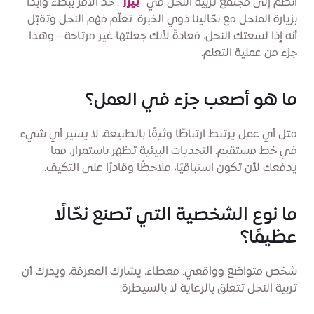
انضم إلى مجتمع تربية النحل في "
تيرا
". خذ الأمر ببطء وابدأ
بزيارة المنحل مع نحّالينا ذوي الخبرة. تعلّم فهم النحل وتقبّل
أنه إذا لسعتك النحل، فعادةً لأنك جعلتها غير مرتاحة - وهذا
جزء من عملية التعلم.
ما هو أصعب جزء في العمل؟
مثل أي عمل يرتبط ارتباطًا وثيقًا بالطبيعة، لا يسير أي شيء
في خط مستقيم. التحديات البيئية تظهر باستمرار، مما
يدفعك لأن تكون استباقيًا، ملاحظًا وقادرًا على التكيف.
ما نوع الشخصية التي تصنع نحّالًا
عظيمًا؟
شخص متواضع وواقعي. معطاء، يشارك المعرفة، ويدرك أن
تربية النحل تتعلق بالرعاية لا بالسيطرة.