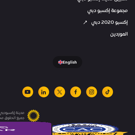
مجموعة إكسبو دبي
إكسبو 2020 دبي
الموردين
English
youtube
linkedin
facebook
x
instagram
tiktok
مدينة إكسبودبي.
جميع الحقوق م