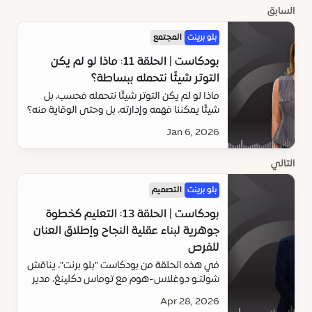
السابق
بلو برينت
المجتمع
بودكاست | الحلقة 11: ماذا لو لم يكن
التوتر شيئًا نتحمله ببساطة؟
ماذا لو لم يكن التوتر شيئًا نتحمله فحسب، بل
شيئًا يمكننا فهمه وإدارته، بل وحتى الوقاية منه؟
"أليس لو" هنا للإجابة على هذا السؤال
Jan 6, 2026
التالي
بلو برينت
التصميم
بودكاست | الحلقة 13: التعليم كخطوة
جوهرية لبناء عقلية النجاح وإطلاق العنان
للفرص
في هذه الحلقة من بودكاست "بلو برنت"، يناقش
شولتـو دوغلاس-هوم مع توماس دكلينغ، مدير
كليّة دبي، دور منظومة التعليم في دبي في
Apr 28, 2026
تعزيز الصمود والتنوّع والقدرات البشرية.