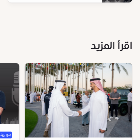
اقرأ المزيد
بلو برين