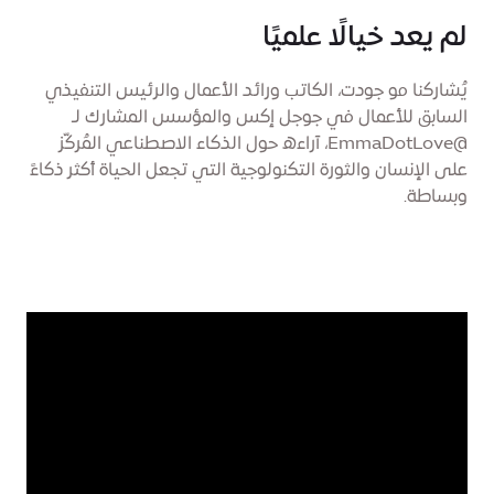
لم يعد خيالًا علميًا
يُشاركنا مو جودت، الكاتب ورائد الأعمال والرئيس التنفيذي
السابق للأعمال في جوجل إكس والمؤسس المشارك لـ
@EmmaDotLove، آراءه حول الذكاء الاصطناعي المُركّز
على الإنسان والثورة التكنولوجية التي تجعل الحياة أكثر ذكاءً
وبساطة.