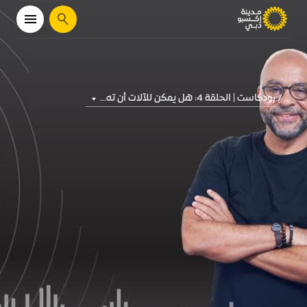
يبحث
بودكاست | الحلقة 4: هل يمكن للآلات أن ته...
...