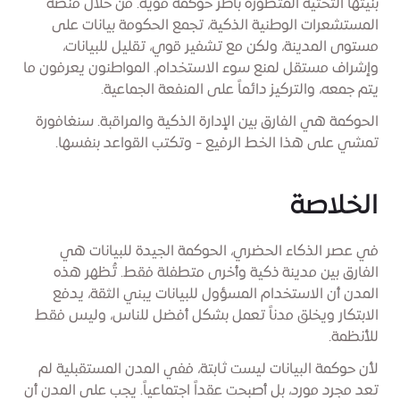
بنيتها التحتية المتطورة بأطر حوكمة قوية. من خلال منصة
المستشعرات الوطنية الذكية، تجمع الحكومة بيانات على
مستوى المدينة، ولكن مع تشفير قوي، تقليل للبيانات،
وإشراف مستقل لمنع سوء الاستخدام. المواطنون يعرفون ما
يتم جمعه، والتركيز دائماً على المنفعة الجماعية.
الحوكمة هي الفارق بين الإدارة الذكية والمراقبة. سنغافورة
تمشي على هذا الخط الرفيع - وتكتب القواعد بنفسها.
الخلاصة
في عصر الذكاء الحضري، الحوكمة الجيدة للبيانات هي
الفارق بين مدينة ذكية وأخرى متطفلة فقط. تُظهر هذه
المدن أن الاستخدام المسؤول للبيانات يبني الثقة، يدفع
الابتكار ويخلق مدناً تعمل بشكل أفضل للناس، وليس فقط
للأنظمة.
لأن حوكمة البيانات ليست ثابتة، ففي المدن المستقبلية لم
تعد مجرد مورد، بل أصبحت عقداً اجتماعياً. يجب على المدن أن