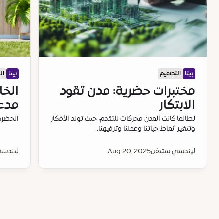
بيتا
التصميم
بيتا
ال
مختبرات حضرية: مدن تقود
الخا
الابتكار
مدعو
لطالما كانت المدن محركات للتقدم، حيث تولد الأفكار
الحضري
وتتغير أنماط حياتنا وعملنا وترفيهنا.
ليندسي ستيفن
Aug 20, 2025
ليندسي