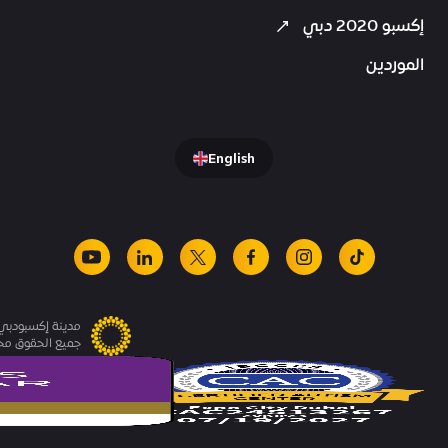
إكسبو 2020 دبي
الموردين
English
youtube
linkedin
facebook
x
instagram
tiktok
مدينة إكسبودبي.
جميع الحقوق م