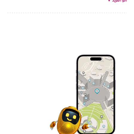
اقرأ المزيد
وTerra وThe Grateful Mile، وهو تجربة عافية مجتمعية
مجانية، صُممت لتعزيز التقارب بين الناس.