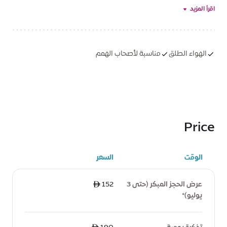
يتيح المخيم للأطفال فرصة إبقاء عقولهم نشطة طوال
اقرأ المزيد
الصيف عبر تجارب غامرة في «تيرّا» تجمع بين العلوم والإبداع
والاستكشاف والتعلم العملي.
الهواء الطلق
مناسبة لأصحاب الهمم
Price
الوقت
السعر
عرض الحجز المبكر (حتى 3
ê 152
يوليو)*