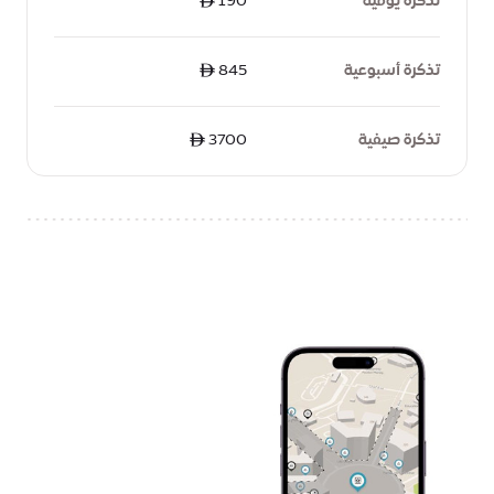
تذكرة يومية
ê 190
تذكرة أسبوعية
ê 845
تذكرة صيفية
ê 3700