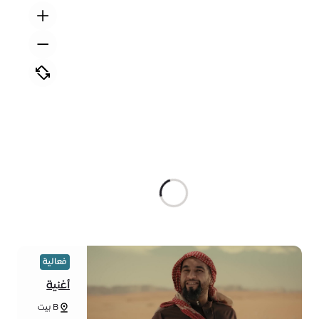
فعالية
أغنية
الغراب
B بيت