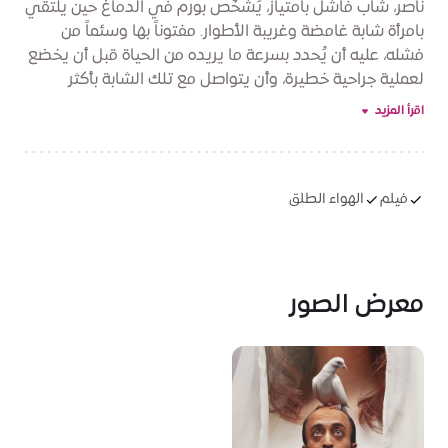
ناصر، شاب فاشل بامتياز، يُشخَّص بورم في الدماغ حين يلتقي
بامرأة شابة غامضة وغريبة الأطوار. مفتوناً بها وسئماً من
فشله، عليه أن يُحدد بسرعة ما يريده من الحياة قبل أن يخضع
لعملية جراحية خطيرة، وأن يتواصل مع تلك الشابة بأكثر
الطرق إغراءً.. أغنية.
اقرأ المزيد
فيلم
الهواء الطلق
معرض الصور