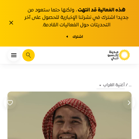
هذه الفعالية قد انتهت
، ولكنها حتما ستعود من
جديد! اشترك في نشرتنا الإخبارية للحصول على آخر
1y.close
التحديثات حول الفعاليات القادمة.
اشترك
يبحث
أغنية الغراب
...