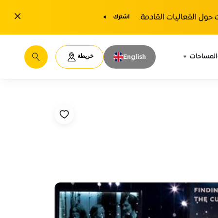
1y.close
حول الفعاليات القادمة.
اشترك
خريطة
المساحات
English
يبحث