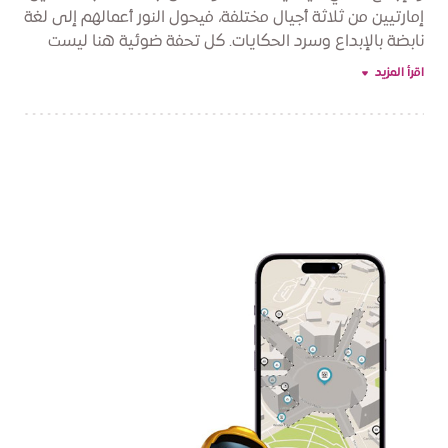
إمارتيين من ثلاثة أجيال مختلفة، فيحول النور أعمالهم إلى لغة
نابضة بالإبداع وسرد الحكايات. كل تحفة ضوئية هنا ليست
مجرد عمل فني، بل حوارٌ بصري يُجسّد روح مدينة دبي
اقرأ المزيد
النابضة. وبينما تمتزج جذور التراث الإماراتي بروعة الابتكار
العصري، يدعو معرض "ضيّ دبي" العالم إلى رحلةٍ مُضيئة
في دروب الفن والثقافة والخيال.