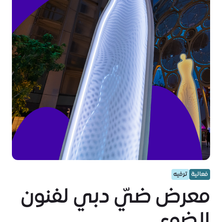
فعالية
ترفيه
معرض ضيّ دبي لفنون
الضوء