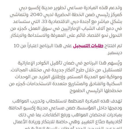
وتدعم هذه المبادرة مساعي تطوير مدينة إكسبو دبي
كمركز رئيسي ضمن الخطة الحضرية لدبي 2040، وتتماشى
بشكلٍ مباشرٍ مع أجندة دبي الاقتصادية 33، التي ستساعد
في دمج آلاف الشباب الإماراتيين في سوق العمل، كجزء من
التحول نحو اقتصاد قائم على المعرفة والاستدامة والابتكار.
تم افتتاح
طلبات التسجيل
على هذا البرنامج اعتباراً من 10
ديسمبر.
ويُسهم هذا البرنامج في ضمان تأهيل الكوادر الإماراتية
للمستقبل، من خلال طرح أفكار جديدة في مختلف المجالات،
ومواكبة نمو المدينة المستمر، وإطلاق المزيد من الوحدات
السكنية والفنادق والمشاريع متعددة الاستخدامات كجزء من
مخططها الرئيسي الطموح.
تهدف هذه المبادرة المنظمة لاستقطاب وتدريب المواهب
ودمجها داخل المؤسسة، ضمن مساعي مدينة إكسبو الحافلة
بمبادرات لاحتضان المواهب ورفع الكفاءات، بما في ذلك
أكاديمية صنّاع التغيير، وهي حاضنة للابتكار وريادة الأعمال