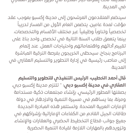
المدينة، تحت إشراف كبار المدراء في فريق التطوير العقاري
في المدينة.
سينضم المتقدمون المرشحون إلى مدينة إكسبو بموجب عقد
مؤقت لمدة عامين، يتضمن العام الأول من المسار تدريباً
تخصصياً وتناوباً وظيفياً عبر مختلف الأقسام والتخصصات،
بينما يتعمق طلاب السنة الثانية في تخصص واحد بناءً على
تقييم أدائهم واهتماماتهم واحتياجات العمل. عند إتمام
البرنامج بنجاح، سيحظى الخريجون بفرصة الترقية المباشرة
إلى مناصب رئيسية في إدارة التطوير والتسليم العقاري في
المدينة.
قال أحمد الخطيب، الرئيس التنفيذي للتطوير والتسليم
العقاري في مدينة إكسبو دبي:
" تلتزم مدينة إكسبو دبي،
بصفتها المطور الرئيسي، بإنشاء مجتمعات ذكية مستدامة
ومرنة، بما يساهم في مسيرة التنمية والازدهار في دولة
الإمارات العربية المتحدة. وتستثمر هذه المبادرة الجديدة
طاقات الجيل القادم من الكفاءات الإماراتية بإشراكهم في
جميع جوانب قطاع التخطيط الحضري والعقارات والإنشاء،
وتزويدهم بالمهارات اللازمة لقيادة التنمية الحضرية