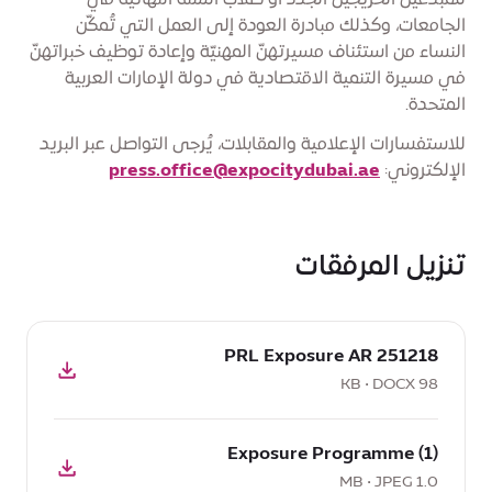
للمبدعين الخريجين الجدد أو طلاب السنة النهائية في
الجامعات، وكذلك مبادرة العودة إلى العمل التي تُمكّن
النساء من استئناف مسيرتهنّ المهنيّة وإعادة توظيف خبراتهنّ
في مسيرة التنمية الاقتصادية في دولة الإمارات العربية
المتحدة.
للاستفسارات الإعلامية والمقابلات، يُرجى التواصل عبر البريد
الإلكتروني:
press.office@expocitydubai.ae
تنزيل المرفقات
تحميل
251218 PRL Exposure AR
DOCX:
251218
98 KB • DOCX
PRL
تحميل
Exposure
Exposure Programme (1)
JPEG:
AR,
Exposure
1.0 MB • JPEG