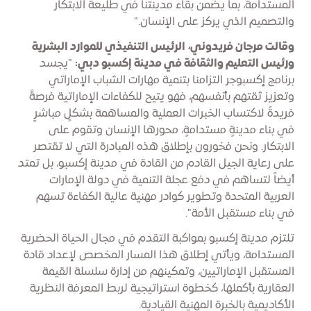
المستدامة، بما يضمن بقاء مدينتنا في طليعة الابتكار
والتصميم الذي يركز على الإنسان."
وقالت مرجان فريدوني، الرئيس التنفيذي للموارد البشرية
ورئيس التعليم والثقافة في مدينة إكسبو دبي:
"يجسد
برنامج إكسبوجر التزامنا بتنمية مهارات الشباب الإماراتي
وتعزيز ثقتهم بأنفسهم، فهو يتيح للكفاءات الإماراتية فرصةً
فريدةً لاكتساب الخبرات العملية والمساهمة بشكلٍ مباشرٍ
في بناء مدينةٍ مستدامةٍ، محورها الإنسان وتقوم على
الابتكار. ونحن فخورون بإطلاق هذه المبادرة التي لا تقتصر
على رعاية الجيل القادم من القادة في مدينة إكسبو، بل تمتد
أيضاً لتساهم في دفع عجلة التنمية في دولة الإمارات
العربية المتحدة وتطوير كوادر مهنية عالية الكفاءة تسهم
في بناء مستقبل الأمة".
تلتزم مدينة إكسبو بمواكبة التقدم في مجال الحياة الحضرية
المستدامة، ويأتي إطلاق هذا المسار المخصص لإعداد قادة
المستقبل الإماراتيين، وتمكينهم من إدارة سلسلة القيمة
العقارية بأكملها، كخطوة استراتيجية لربط المعرفة النظرية
الأكاديمية بالخبرة المهنية القيادية.