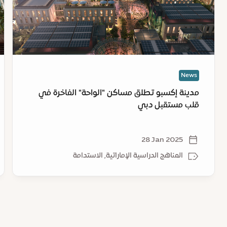
"الواحة"
ال
الفاخرة
ال
في
لا
قلب
مؤ
مستقبل
ال
دبي
لل
News
(ك
8)
مدينة إكسبو تطلق مساكن "الواحة" الفاخرة في
قلب مستقبل دبي
28 Jan 2025
المناهج الدراسية الإماراتية, الاستدامة