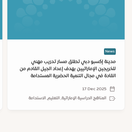
تطلق
nd
مسار
m,
تدريب
po
مهني
ty
للخريجين
ai
الإماراتيين
nd
بهدف
rs
News
إعداد
ch
الجيل
’s
مدينة إكسبو دبي تطلق مسار تدريب مهني
القادم
st
للخريجين الإماراتيين بهدف إعداد الجيل القادم من
من
en
القادة في مجال التنمية الحضرية المستدامة
القادة
on
في
ct
17 Dec 2025
مجال
–
المناهج الدراسية الإماراتية, التعليم, الاستدامة
التنمية
a
الحضرية
st
المستدامة
or
le
th