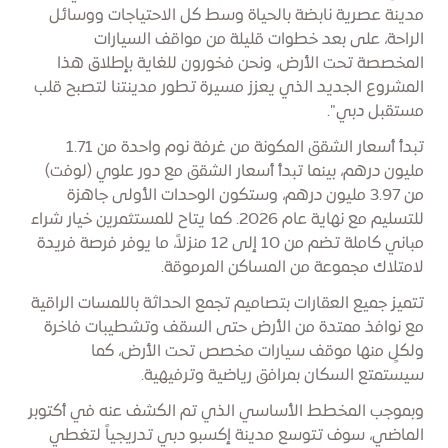
مدينة عصرية نابضة بالحياة وسط كل الاحتياجات ووسائل
الراحة، على بعد خطوات قليلة من مواقف السيارات
المخصصة تحت الأرض، ونحن فخورون للغاية بإطلاق هذا
المشروع الجديد الذي يعزز مسيرة تطور مدينتنا لتصبح قلب
مستقبل دبي".
تبدأ أسعار الشقق المكونة من غرفة نوم واحدة من 1.71
مليون درهم، بينما تبدأ أسعار الشقق مع دور علوي (لوفت)
من 3.97 مليون درهم، وستكون الوحدات الأولى جاهزة
للتسليم مع نهاية عام 2026. كما يتاح للمستثمرين خيار شراء
مباني كاملة تضم من 10 إلى 12 منزلاً، ما يوفر فرصة فريدة
لامتلاك مجموعة من المساكن المرموقة.
تتميز جميع العقارات بتصاميم تجمع الحداثة باللمسات الراقية
مع نوافذ ممتدة من الأرض حتى السقف وتشطيبات فاخرة
ولكلٍ منها موقف سيارات مخصص تحت الأرض، كما
سيستمتع السكان بمرافق رياضية وترفيهية.
وبموجب المخطط الأساسي الذي تم الكشف عنه في أكتوبر
الماضي، سوف تتوسع مدينة إكسبو دبي تدريجياً لتغطي