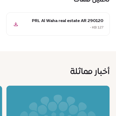
تحميل ملفات
تحميل
290120 PRL Al Waha real estate AR
:
290120
127 KB •
PRL
Al
Waha
real
estate
AR,
أخبار مماثلة
127
KB
s
News
:
:
مدينة
ry
إكسبو
of
دبي
y