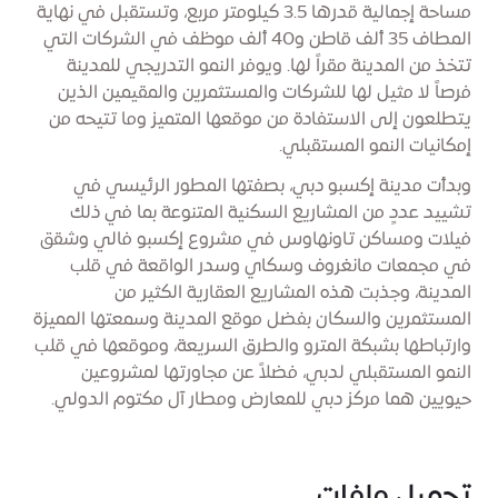
مساحة إجمالية قدرها 3.5 كيلومتر مربع، وتستقبل في نهاية
المطاف 35 ألف قاطن و40 ألف موظف في الشركات التي
تتخذ من المدينة مقراً لها. ويوفر النمو التدريجي للمدينة
فرصاً لا مثيل لها للشركات والمستثمرين والمقيمين الذين
يتطلعون إلى الاستفادة من موقعها المتميز وما تتيحه من
إمكانيات النمو المستقبلي.
وبدأت مدينة إكسبو دبي، بصفتها المطور الرئيسي في
تشييد عددٍ من المشاريع السكنية المتنوعة بما في ذلك
فيلات ومساكن تاونهاوس في مشروع إكسبو فالي وشقق
في مجمعات مانغروف وسكاي وسدر الواقعة في قلب
المدينة، وجذبت هذه المشاريع العقارية الكثير من
المستثمرين والسكان بفضل موقع المدينة وسمعتها المميزة
وارتباطها بشبكة المترو والطرق السريعة، وموقعها في قلب
النمو المستقبلي لدبي، فضلاً عن مجاورتها لمشروعين
حيويين هما مركز دبي للمعارض ومطار آل مكتوم الدولي.