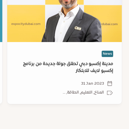
دبي
يب
تطلق
رح
جولة
جد
جديدة
م
من
ال
برنامج
ف
إكسبو
مد
لايف
إك
News
للابتكار
دب
مدينة إكسبو دبي تطلق جولة جديدة من برنامج
إكسبو لايف للابتكار
31 Jan 2023
المناخ, التعليم, الطاقة, ...