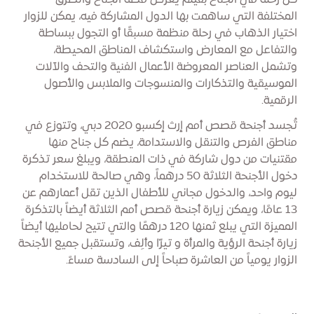
كل رحلة في الجناح بفيلم يعرض قصة الجناح والطرق
المختلفة التي ساهمت بها الدول المشاركة فيه، يمكن للزوار
اختيار الذهاب في رحلة منظمة مسبقًا أو التجول ببساطة
والتفاعل مع المعارض واستكشاف المناطق المحيطة،
وتشمل العناصر المعروضة الأعمال الفنية والتحف والآلات
الموسيقية والتذكارات والمنسوجات والملابس والأصول
الرقمية.
تُجسد أجنحة قصص أمم إرث إكسبو 2020 دبي، وتتوزع في
مناطق الفرص والتنقل والاستدامة، يضم كل جناح منها
مقتنيات من دول شاركة في ذات المنطقة، ويبلغ سعر تذكرة
دخول الأجنحة الثلاثة 50 درهماً، وهي صالحة للاستخدام
ليوم واحد، والدخول مجاني للأطفال الذين تقل أعمارهم عن
13 عامًا، ويمكن زيارة أجنحة قصص أمم الثلاثة أيضاً بالتذكرة
المميزة التي يبلع ثمنها 120 درهمًا والتي تتيح لحامليها أيضاً
زيارة أجنحة الرؤية والمرأة و تيرّا وألِف، وتستقبل جميع الأجنحة
الزوار يومياً من العاشرة صباحاً إلى السادسة مساءً.