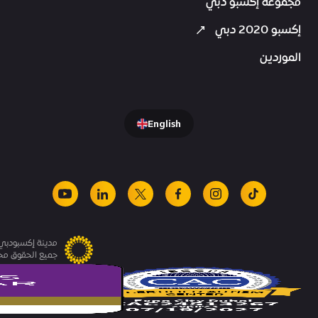
مجموعة إكسبو دبي
إكسبو 2020 دبي
الموردين
English
youtube
linkedin
facebook
x
instagram
tiktok
مدينة إكسبودبي.
جميع الحقوق م