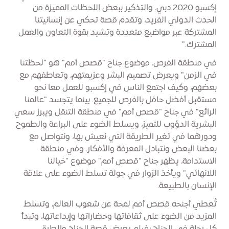
إكسبو 2020 دبي، والتذكير ببعض اللحظات المميزة من
الحدث الدولي الفريد، وتقدم قصة تحكي عن إنسانيتنا
المشتركة عبر مواضيع متعددة وتشيد بقوة التعاون والعمل
المشترك."
في منطقة الفرص، موضوع جناح "قصص أمم" هو "لحظتنا
في الزمن" ويعرض تصميم البشر وعزيمتهم، وتعاطفهم مع
بعضهم، وكيف اجتمع الناس في إكسبو للعمل معا نحو
مستقبل أفضل حافل بالفرص للجميع. بينما يتجسد "عالمنا
الرائع" في جناح "قصص أمم" في منطقة التنقل ويبرز سعي
البشرية الدؤوب للتميز، ويسلط الضوء على البراعة والطموح
ودورهما في تغير الطريقة التي نعيش بها، ونتواصل مع
بعضنا البعض ونتبادل المعرفة والأفكار. وفي منطقة
الاستدامة، يظهر جناح "قصص أمم" موضوع "خيالنا
اللانهائي" ويأخذ الزوار في جولة تسلط الضوء على علاقة
الإنسان بالطبيعة.
تُعطي أجنحه قصص أمم لمحة عن شعوب العالم، وتسلط
المزيد من الضوء على ثقافاتها وحضاراتها وإبداعاتها، وتبدأ