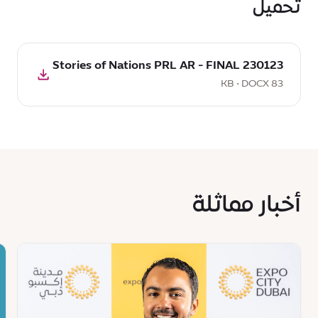
تحميل
تحميل
230123 Stories of Nations PRL AR - FINAL
DOCX:
230123
83 KB • DOCX
Stories
of
Nations
PRL
AR
-
أخبار مماثلة
FINAL,
83
KB
s
News
:
:
مدينة
ال
إكسبو
ال