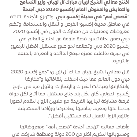
افتتح معالي الشيخ نهيان مبارك آل نهيان، وزير التسامح
والتعايش والمفوض العام لإكسبو 2020 دبي أجنحة
"قصص أمم" في مدينة إكسبو دبي.
وتتوزع الأجنحة الثلاثة
في مناطق مدينة إكسبو: الفرص والتنقل والاستدامة، وتضم
معروضات ومقتنيات من مشاركات الدول في إكسبو 2020
دبي ضمن رحلة تسرد قصة ملهمة عن اجتماع العالم في
إكسبو 2020 دبي وتطلعه نحو صنع مستقبل أفضل للجميع
في تجربة تفاعلية مميزة تجمع الفائدة والمعرفة بالمتعة
والترفيه.
قال معالي الشيخ نهيان مبارك آل نهيان: "جمع إكسبو 2020
دبي دول العالم معا حيث احتفلت بثقافاتها وأفكارها
وابتكاراتها وتبادلت الخبرات والإنجازات. ولأول مرة في تاريخ
إكسبو الدولي، كان لكل بلد جناح مستقل، مما أتاح لكل دولة
فرصة مشاركة تجاربها الفريدة مع ملايين الزوار، لتقدم تصورا
جديدا عنها وتعرف بماضيها وحاضرها ورؤاها المستقبلية
وتلهم الزوار للعمل لبناء مستقبل أفضل".
وأضاف معاليه "تهدف أجنحة "قصص أمم" ومعروضاتها
ومحتوياتها لتكريم أكثر من 200 دولة ومنظمة شاركت في