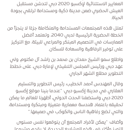
المعايير الاستثنائية لإكسبو 2020 دبي لتدشن مستقبل
العيش الحضري ضمن مدينة ذكية ومستدامة ترتقي بجودة
الحياة.
تمثل هذه المجتمعات المستدامة والمتكاملة جزءًا لا يتجزأ من
الخطة الحضرية الرئيسية لدبي 2040، وتعتمد أفضل
الممارسات في التصميم المبتكر والمراعي للبيئة، مع التركيز
على توفير الرفاهية والسعادة للسكان.
واطلع سمو الشيخ حمدان بن محمد بن راشد آل مكتوم، ولي
عهد دبي ورئيس المجلس التنفيذي لإمارة دبي، على خطط
التطوير مطلع الشهر الجاري.
وقال المهندس أحمد الخطيب، رئيس التطوير والتسليم
العقاري في مدينة إكسبو دبي: "عندما بنينا موقع إكسبو
2020 دبي واستضفنا الحدث الدولي، أظهرنا للعالم ما يمكن
تحقيقه باعتماد هندسة معمارية متميزة ومبتكرة ومستدامة،
والتي تضع رفاهية الناس والكوكب في صميمها."
وأضاف: "يمكن لأفراد المجتمع أن يتوقعوا نفس مستوى
التميز وأكثر في هذه المشاريع الجديدة، إذ يقدم مشروعا