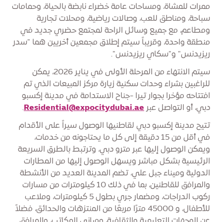
ممرات للمشاة، ومساحات عامة خضراء نابضة بالحياة، وحمامات
سباحة، ومناطق للعب، وصالات رياضية، ومحلات تجارية
ومطاعم، مع جميع وسائل الراحة لمجتمع حضري جديد في
منطقة واحدة، وقريباً سيتم إطلاق مجمعين أخريين هما "سدر
ريزيدنس" و"سكاي ريزيدنس".
سيتم الانتهاء من المرحلة الأولى في يناير 2026، يمكن
للراغبين بشراء وحدات سكنية زيارة مركز المبيعات الذي تم
افتتاحه مؤخرا بجوار تيرا -جناح الاستدامة في مدينة إكسبو
دبي، أو التواصل عبر
Residential@expocitydubai.ae
.
تتيح مدينة إكسبو دبي لقاطنيها الوصول سيراً على الأقدام
في أقل من 15 دقيقة إلى كل ما يحتاجونه من خدمات،
ويمكن الوصول إليها عبر مترو دبي، وترتبط بالطرق السريعة
الرئيسية بشكل مباشر ويسهل الوصول إليها من المطارات
الدولية وميناء جبل علي، تضم المدينة العديد من الأنشطة
والمرافق للقاطنين، بما في ذلك 10 كيلومترات من مسارات
ركوب الدراجات، ومضمار جري بطول 5 كيلومترات، وملاعب
للأطفال، و 45000 مترًا مربعًا من المنتزهات والحدائق، فضلاً
عن الوجهات التعليمية والثقافية، ومباني المكاتب، والمرافق