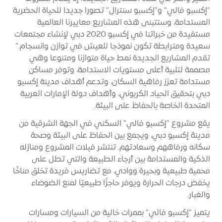
"إكسبو فالي" و"إكسبو سنترال" تصورا جديدا للحياة الحضرية
المستدامة، وستتبنى هذه المشاريع معاييرنا العالمية
مستفيدة من خبراتنا في إكسبو 2020 دبي لإنشاء مجتمعات
سعيدة ومترابطة تكون نموذجا للعيش في توازن وانسجام."
تقدم المشاريع الجديدة نمط حياة متوازنا ومتنوعا وهي
مصممة لتلبية أعلى مستويات الاستدامة، وتوفر مساكن
مستدامة تعزز رفاهية السكان، وتدعم أهداف مدينة إكسبو
دبي بتحقيق الحياد الكربوني، وأهداف دولة الإمارات العربية
المتحدة الخاصة بالحفاظ على البيئة.
يقع مشروع "إكسبو فالي" السكني في الجهة الشرقية من
مدينة إكسبو دبي، ويجمع بين الحفاظ على البيئة وصحة
سكانه ورفاههم وسعادتهم. تنتشر فيلات المشروع ومنازله
الذكية والمستدامة بين أرجاء الطبيعة والتي تطل على
محمية طبيعية وبحيرة ووادي، مع تضاريس فريدة تخلق مناخًا
يخفض درجات الحرارة ويوفر حاجزًا طبيعيًا لمنع الضوضاء
والغبار.
يتميز "إكسبو فالي" بممرات خالية من السيارات ومسارات