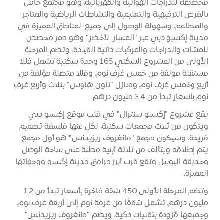
مخصصة للدراجات الهوائية والكهربائية، وهو مجتمع حافل
بالفرص الترفيهية والتعليمية والنشاطات الرياضية والمتاجر
والمطاعم، وسهولة الوصول إلى جميع المناطق المميزة في
مدينة إكسبو دبي عبر "المسار الأخضر" وهو ممر مخصص
للمشات والدراجات والمركبات ذاتية القيادة، وتضم المرحلة
الأولى من المشروع السكني 165 وحدة سكنية تشمل فللا
مستقلة مؤلفة من خمس غرف نوم، وفللا متصلة مؤلفة من
أربع وخمس غرف نوم، ومنازل "تاون هاوس" بثلاث وأربع غرف
نوم بأسعار تبدأ من 3.4 مليون درهم.
يقع مشروع "إكسبو سنترال" في قلب موقع إكسبو دبي،
ويتكون من ثلاث مجمعات سكنية، لكل منها فلسفة تصميم
فريدة، وسيكون مجمع "مانغروف ريزيدنس" هو أول مجمع
يتم إطلاقه ويتألف من ثلاثة أبنية مطلة على ساحة الوصل
وحديقة اليوبيل وتقع قرب أبرز مرافق مدينة إكسبو ووجهاتها
المميزة.
وتضم المرحلة الأولى 450 شقة فاخرة بأسعار تبدأ من 1.2
مليون درهم، تشمل شققًا من غرفة نوم إلى أربعة غرف نوم،
وجميعها مُزودة بتقنيات ذكية، ويضم "مانغروف ريزيدنس"